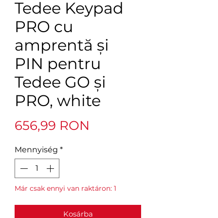
Tedee Keypad
PRO cu
amprentă și
PIN pentru
Tedee GO și
PRO, white
Ár
656,99 RON
Mennyiség
*
Már csak ennyi van raktáron: 1
Kosárba