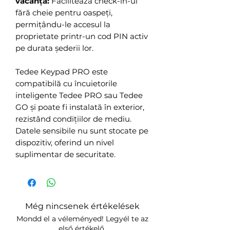
vacanță:
Facilitează check-in-ul
fără cheie pentru oaspeți,
permițându-le accesul la
proprietate printr-un cod PIN activ
pe durata șederii lor.
Tedee Keypad PRO este
compatibilă cu încuietorile
inteligente Tedee PRO sau Tedee
GO și poate fi instalată în exterior,
rezistând condițiilor de mediu.
Datele sensibile nu sunt stocate pe
dispozitiv, oferind un nivel
suplimentar de securitate.
Még nincsenek értékelések
Mondd el a véleményed! Legyél te az
első értékelő.