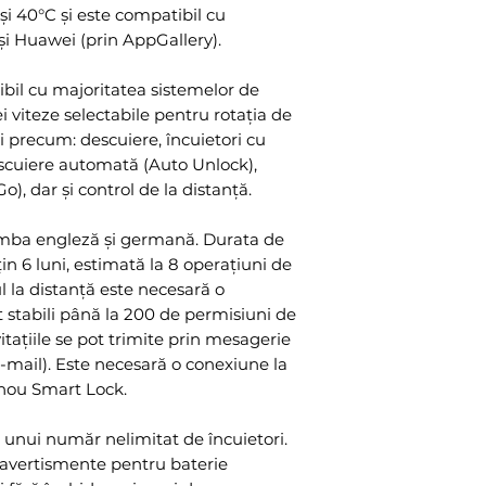
și 40°C și este compatibil cu
i Huawei (prin AppGallery).
il cu majoritatea sistemelor de
ei viteze selectabile pentru rotația de
i precum: descuiere, încuietori cu
descuiere automată (Auto Unlock),
), dar și control de la distanță.
 limba engleză și germană. Durata de
țin 6 luni, estimată la 8 operațiuni de
l la distanță este necesară o
t stabili până la 200 de permisiuni de
vitațiile se pot trimite prin mesagerie
ail). Este necesară o conexiune la
nou Smart Lock.
 unui număr nelimitat de încuietori.
d avertismente pentru baterie