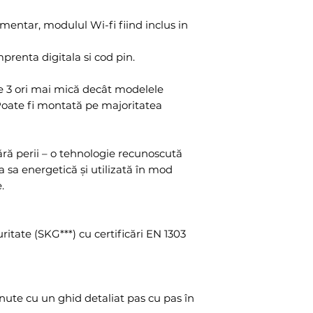
Dimensiuni: 7
mentar, modulul Wi-fi fiind inclus in
Origine: Uniu
Alimentare: Ba
prenta digitala si cod pin.
Comunicare: B
Integrare: Mat
de 3 ori mai mică decât modelele
Temperatură d
Poate fi montată pe majoritatea
Compatibilita
Android, Huaw
Compatibilita
fără perii – o tehnologie recunoscută
închidere: Maj
a sa energetică și utilizată în mod
Viteză rotire 7
.
Funcții disponi
Descuiere
ritate (SKG***) cu certificări EN 1303
Deblocare (
exterior)
Încuietoare
Auto Unloc
inute cu un ghid detaliat pas cu pas în
Lock ’n’ Go