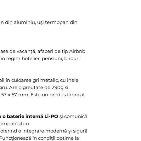
Control de l
Limbi interfa
Durată de viață
n din aluminiu, uși termopan din
încuietori/zi)
Acces de la di
integrat
Număr maxim 
ase de vacanță, afaceri de tip Airbnb
Invitații utiliz
 în regim hotelier, pensiuni, birouri
WhatsApp, e-m
Conexiune ne
configurare: D
 în culoarea gri metalic, cu inele
internet
egru. Are o greutate de 290g și
Număr încuieto
57 x 57 mm. Este un produs fabricat
Notificări disp
Baterie scă
Locuință păr
 o baterie internă Li-PO
și comunică
Erori
compatibil cu
 oferind o integrare modernă și sigură
uncționează în condiții optime la