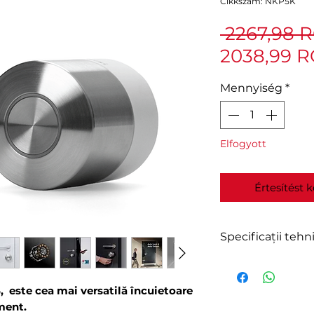
Cikkszám: NKP5K
 2267,98 
2038,99 
Mennyiség
*
Elfogyott
Értesítést 
Specificații tehn
Produs: Smar
Culoare: Gri me
 este cea mai versatilă încuietoare
negru)
ment.
Greutate: 290