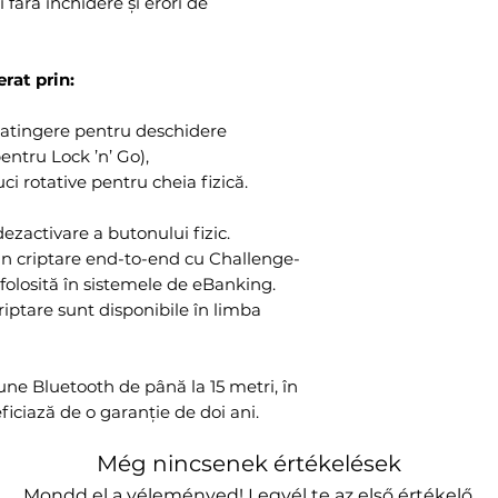
 fără închidere și erori de
rat prin:
o atingere pentru deschidere
entru Lock ’n’ Go),
ci rotative pentru cheia fizică.
ezactivare a butonului fizic.
in criptare end-to-end cu Challenge-
folosită în sistemele de eBanking.
iptare sunt disponibile în limba
iune Bluetooth de până la 15 metri, în
ficiază de o garanție de doi ani.
Még nincsenek értékelések
Mondd el a véleményed! Legyél te az első értékelő.