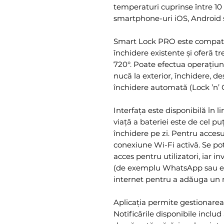
temperaturi cuprinse între 10 
smartphone-uri iOS, Android ș
Smart Lock PRO este compatib
închidere existente și oferă tr
720°. Poate efectua operațiun
nucă la exterior, închidere, 
închidere automată (Lock ’n’ Go
Interfața este disponibilă în
viață a bateriei este de cel pu
închidere pe zi. Pentru accesu
conexiune Wi-Fi activă. Se po
acces pentru utilizatori, iar in
(de exemplu WhatsApp sau e-m
internet pentru a adăuga un 
Aplicația permite gestionarea
Notificările disponibile inclu