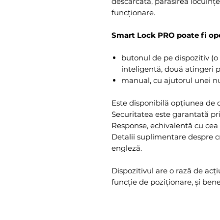
descărcată, părăsirea locuinței
funcționare.
Smart Lock PRO poate fi ope
butonul de pe dispozitiv (
inteligentă, două atingeri p
manual, cu ajutorul unei nu
Este disponibilă opțiunea de d
Securitatea este garantată pr
Response, echivalentă cu cea 
Detalii suplimentare despre cr
engleză.
Dispozitivul are o rază de acț
funcție de poziționare, și bene