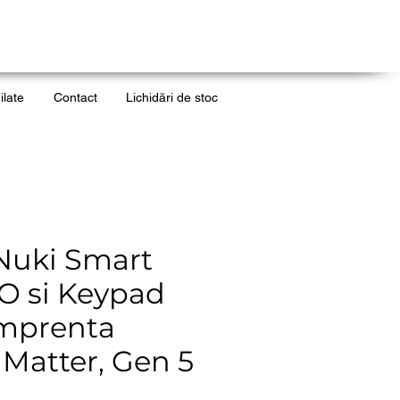
ilate
Contact
Lichidări de stoc
Nuki Smart
O si Keypad
amprenta
, Matter, Gen 5