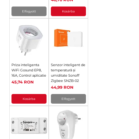
Elfogyott
Kosárba
Priza inteligenta
Senzor inteligent de
WiFi Gosund EP8,
temperatură și
16A, Control aplicatie
umiditate Sonoff
Zigbee SNZB-02
Ár
45,74 RON
Ár
44,99 RON
Kosárba
Elfogyott