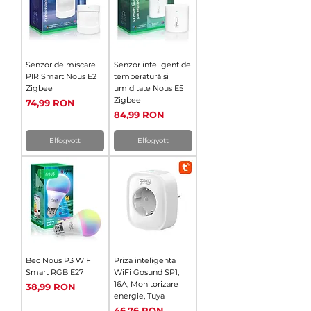
Senzor de mișcare
Senzor inteligent de
PIR Smart Nous E2
temperatură și
Zigbee
umiditate Nous E5
Zigbee
Ár
74,99 RON
Ár
84,99 RON
Elfogyott
Elfogyott
Bec Nous P3 WiFi
Priza inteligenta
Smart RGB E27
WiFi Gosund SP1,
16A, Monitorizare
Ár
38,99 RON
energie, Tuya
Ár
46,76 RON