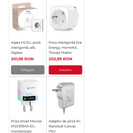
Aqara H2 EU, priză
Priza inteligentă Eve
inteligentă, alb,
Energy, HomeKit,
Zigbee
Thread, Matter
Ár
Ár
201,99 RON
202,99 RON
Elfogyott
Kosárba
Priza smart Meross
Adaptor de priză AC
MSS315MA-EU,
Nanoleaf Canvas
monitorizare
PSU