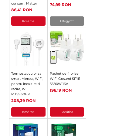
consum, Matter
Ár
74,99 RON
Ár
86,41 RON
Kosárba
Elfogyott
Termostat cu priza
Pachet de 4 prize
smart Meross, WiFi,
WiFi Gosund SP111
pentru incalzire si
3680W 16A
racire, WiFi
Ár
196,19 RON
MTS960HK
Ár
208,39 RON
Kosárba
Kosárba