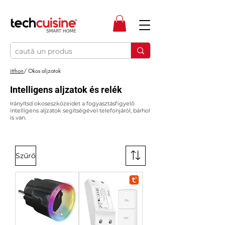
itthon
/ Okos aljzatok
Intelligens aljzatok és relék
Irányítsd okoseszközeidet a fogyasztásfigyelő
intelligens aljzatok segítségével telefonjáról, bárhol
is van.
Szűrő