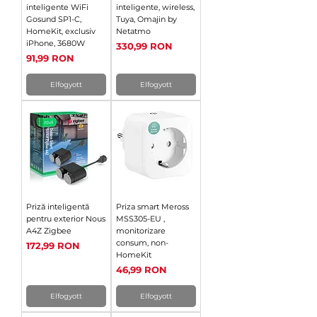
inteligente WiFi
inteligente, wireless,
Gosund SP1-C,
Tuya, Omajin by
HomeKit, exclusiv
Netatmo
iPhone, 3680W
Ár
330,99 RON
Ár
91,99 RON
Elfogyott
Elfogyott
Priză inteligentă
Priza smart Meross
pentru exterior Nous
MSS305-EU ,
A4Z Zigbee
monitorizare
consum, non-
Ár
172,99 RON
HomeKit
Ár
46,99 RON
Elfogyott
Elfogyott