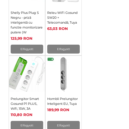
Shelly Plus Plug S
Releu WiFi Gosund
Negru - priză
SW20 +
inteligentă cu
Telecomandă, Tuya
functie monitorizare
Ár
63,03 RON
putere (W
Ár
125,99 RON
Elfogyott
Elfogyott
Prelungitor Smart
Hombli Prelungitor
Gosund P1 PLUS,
Inteligent EU, Tuya
Wifi, 15W, 3A
Ár
189,99 RON
Ár
110,80 RON
Elfogyott
Elfogyott