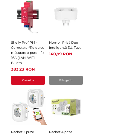
Shelly Pro 1PM -
Hombli Priză Duo
Comutator/Releu cu
Inteligentă EU, Tuya
măsurare a puterii 1x
Ár
140,99 RON
16A (LAN, WiFi,
Blueto
Ár
383,23 RON
Kosárba
Elfogyott
Pachet 2 prize
Pachet 4 prize