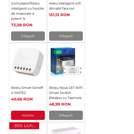
Comutator/Releu
releu inteligent wifi
inteligent cu functie
dimabil fara nul
de masurare a
Ár
131,13 RON
puterii 1x
Ár
73,38 RON
Elfogyott
Elfogyott
Releu Smart Sonoff
Releu Nous L6T WiFi
S-MATE2
Smart Switch
Breaker cu Tasmota
Ár
40,66 RON
Ár
48,99 RON
Kosárba
Elfogyott
-35% Lichidare