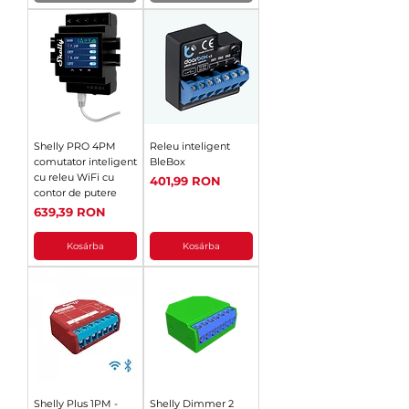
Shelly PRO 4PM
Releu inteligent
comutator inteligent
BleBox
cu releu WiFi cu
Ár
401,99 RON
contor de putere
Ár
639,39 RON
Kosárba
Kosárba
Shelly Plus 1PM -
Shelly Dimmer 2