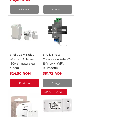
Elfogyott
Elfogyott
Shelly 3EM Releu
Shelly Pro 2 -
Wi-Fi cu 3 cleme
Comutator/Releu 2x
120A si masurarea
16A (LAN, WiFi,
puterii
Bluetooth)
Ár
Ár
624,30 RON
351,72 RON
Kosárba
Elfogyott
-15% Lichidare