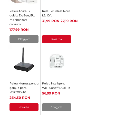
Releu Aqara T2
Releu wireless Nous
dublu, ZigBee, EU,
L6, 10A
monitorizare
Szokásos ár
Akciós ár
31,99 RON
27,19 RON
consum
Ár
177,99 RON
Elfogyott
Kosárba
Releu Meross pentru
Releu inteligent
garaj, 3 porti,
WiFi Sonoff Dual R3
MSG200HK
Ár
56,99 RON
Ár
264,30 RON
Kosárba
Elfogyott