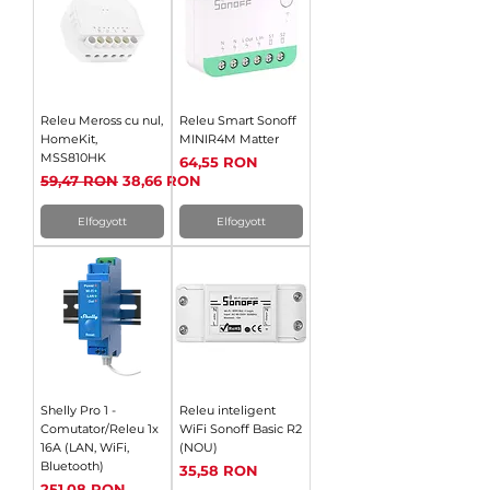
Releu Meross cu nul,
Releu Smart Sonoff
HomeKit,
MINIR4M Matter
MSS810HK
Ár
64,55 RON
Szokásos ár
Akciós ár
59,47 RON
38,66 RON
Elfogyott
Elfogyott
Shelly Pro 1 -
Releu inteligent
Comutator/Releu 1x
WiFi Sonoff Basic R2
16A (LAN, WiFi,
(NOU)
Bluetooth)
Ár
35,58 RON
Ár
251,08 RON