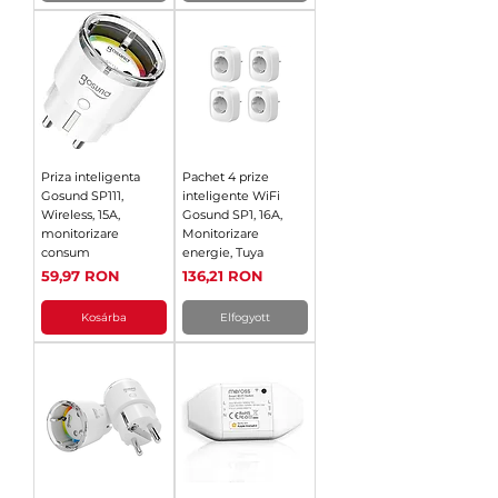
Priza inteligenta
Pachet 4 prize
Gosund SP111,
inteligente WiFi
Wireless, 15A,
Gosund SP1, 16A,
monitorizare
Monitorizare
consum
energie, Tuya
Ár
Ár
59,97 RON
136,21 RON
Kosárba
Elfogyott