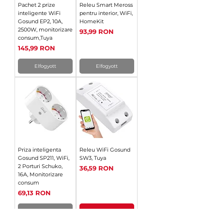
Pachet 2 prize
Releu Smart Meross
inteligente WiFi
pentru interior, WiFi,
Gosund EP2, 10A,
HomeKit
2500W, monitorizare
Ár
93,99 RON
consum,Tuya
Ár
145,99 RON
Elfogyott
Elfogyott
Priza inteligenta
Releu WiFi Gosund
Gosund SP211, WiFi,
SW3, Tuya
2 Porturi Schuko,
Ár
36,59 RON
16A, Monitorizare
consum
Ár
69,13 RON
Elfogyott
Kosárba