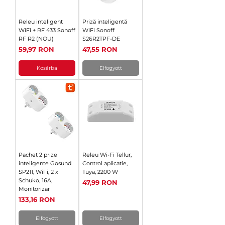
Releu inteligent
Priză inteligentă
WiFi + RF 433 Sonoff
WiFi Sonoff
RF R2 (NOU)
S26R2TPF-DE
Ár
Ár
59,97 RON
47,55 RON
Kosárba
Elfogyott
Pachet 2 prize
Releu Wi-Fi Tellur,
inteligente Gosund
Control aplicatie,
SP211, WiFi, 2 x
Tuya, 2200 W
Schuko, 16A,
Ár
47,99 RON
Monitorizar
Ár
133,16 RON
Elfogyott
Elfogyott