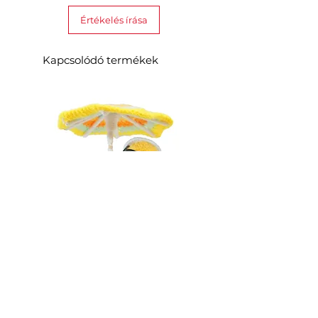
Értékelés írása
Kapcsolódó termékek
Costum tricotat pentru rața Loona
Costum tricotat pentru Loona
Premium
Pineapple
Ár
Ár
181,00 RON
181,00 RON