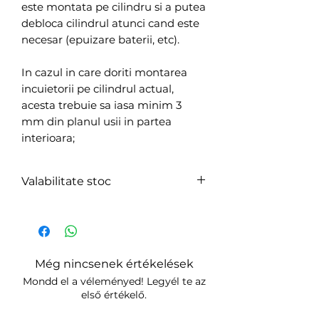
este montata pe cilindru si a putea
debloca cilindrul atunci cand este
necesar (epuizare baterii, etc).
In cazul in care doriti montarea
incuietorii pe cilindrul actual,
acesta trebuie sa iasa minim 3
mm din planul usii in partea
interioara;
Valabilitate stoc
În stoc.
Livrare în 24-48h.
Még nincsenek értékelések
Mondd el a véleményed! Legyél te az
első értékelő.