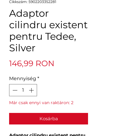
Cikkszám: 5902203352281
Adaptor
cilindru existent
pentru Tedee,
Silver
Ár
146,99 RON
Mennyiség
*
Már csak ennyi van raktáron: 2
Kosárba
Adaptor cilindru existent pentru