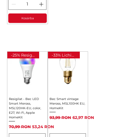
Kosárba
ILUMINAT INTELIGENT
-25% Resigilat
-33% Lichidare
Resigilat - Bec LED
Bec Smart vintage
Smart Meross,
Meross, MSL100HK EU,
MSL120HK-EU, color,
HomeKit
E27, Wi-Fi, Apple
Szokásos ár
Akciós ár
93,99 RON
62,97 RON
HomeKit
Szokásos ár
Akciós ár
70,99 RON
53,24 RON