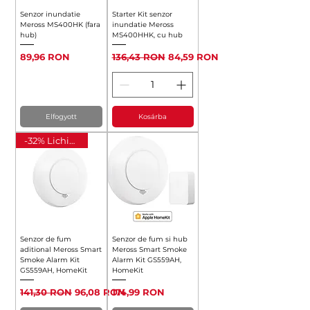
Senzor inundatie
Starter Kit senzor
Meross MS400HK (fara
inundatie Meross
hub)
MS400HHK, cu hub
Ár
Szokásos ár
Akciós ár
89,96 RON
136,43 RON
84,59 RON
Elfogyott
Kosárba
-32% Lichidare
Senzor de fum
Senzor de fum si hub
aditional Meross Smart
Meross Smart Smoke
Smoke Alarm Kit
Alarm Kit GS559AH,
GS559AH, HomeKit
HomeKit
Szokásos ár
Akciós ár
Ár
141,30 RON
96,08 RON
174,99 RON