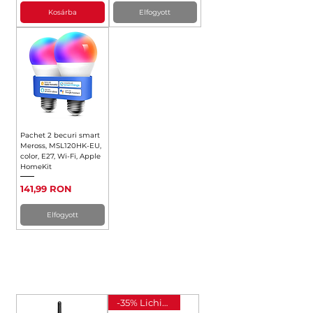
Kosárba
Elfogyott
Pachet 2 becuri smart
Meross, MSL120HK-EU,
color, E27, Wi-Fi, Apple
HomeKit
Ár
141,99 RON
Elfogyott
RELEE INTELIGENTE
-35% Lichidare