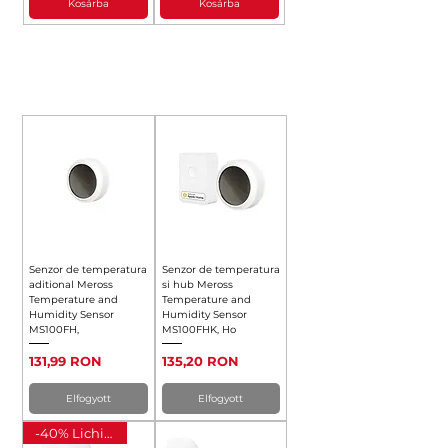
Kosárba
Kosárba
SENZORI INTELIGENȚI
Senzor de temperatura
Senzor de temperatura
aditional Meross
si hub Meross
Temperature and
Temperature and
Humidity Sensor
Humidity Sensor
MS100FH,
MS100FHK, Ho
Ár
Ár
131,99 RON
135,20 RON
Elfogyott
Elfogyott
-40% Lichidare