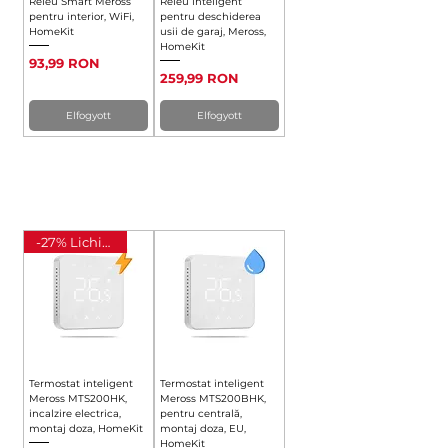
Releu Smart Meross
Releu inteligent
pentru interior, WiFi,
pentru deschiderea
HomeKit
usii de garaj, Meross,
HomeKit
Ár
93,99 RON
Ár
259,99 RON
Elfogyott
Elfogyott
TERMOSTATE INTELIGENTE
-27% Lichidare
Termostat inteligent
Termostat inteligent
Meross MTS200HK,
Meross MTS200BHK,
incalzire electrica,
pentru centrală,
montaj doza, HomeKit
montaj doza, EU,
HomeKit