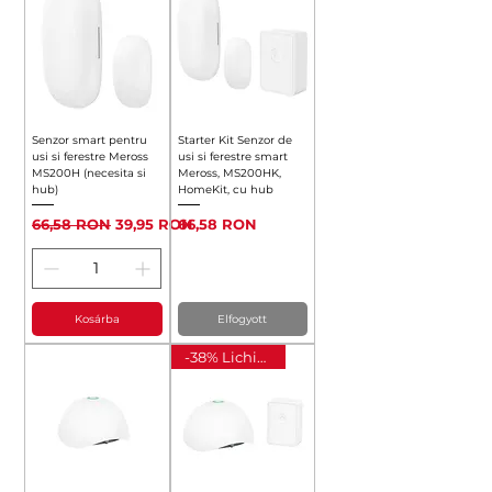
Senzor smart pentru
Starter Kit Senzor de
usi si ferestre Meross
usi si ferestre smart
MS200H (necesita si
Meross, MS200HK,
hub)
HomeKit, cu hub
Szokásos ár
Akciós ár
Ár
66,58 RON
39,95 RON
66,58 RON
Kosárba
Elfogyott
-38% Lichidare