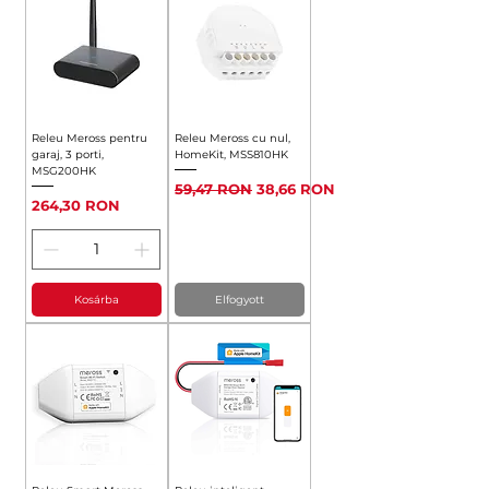
Releu Meross pentru
Releu Meross cu nul,
garaj, 3 porti,
HomeKit, MSS810HK
MSG200HK
Szokásos ár
Akciós ár
59,47 RON
38,66 RON
Ár
264,30 RON
Kosárba
Elfogyott