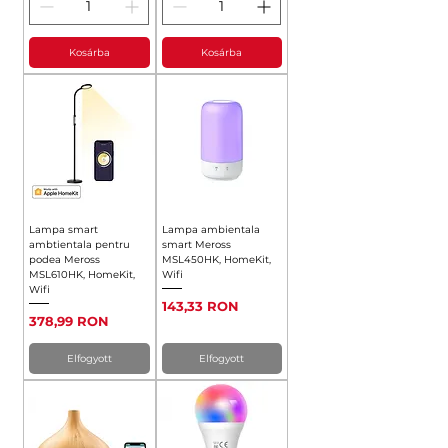
Kosárba
Kosárba
Lampa smart
Lampa ambientala
ambtientala pentru
smart Meross
podea Meross
MSL450HK, HomeKit,
MSL610HK, HomeKit,
Wifi
Wifi
Ár
143,33 RON
Ár
378,99 RON
Elfogyott
Elfogyott