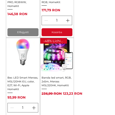
PRO, RGBWW,
RGB, HomeKit
HomeKit
Ár
171,79 RON
Ár
146,38 RON
Elfogyott
Kosárba
-48% Lichidare
Bec LED Smart Meross,
Banda led smart, RGB,
MSL120HK-EU, color,
2x5m, Meross
E27, Wi-Fi, Apple
MSL320HK, HomeKit
HomeKit
Szokásos ár
Akciós ár
236,99 RON
123,23 RON
Ár
93,99 RON