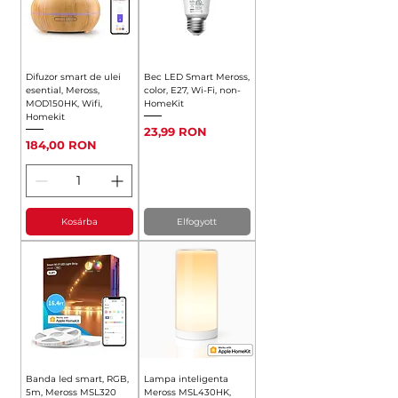
Difuzor smart de ulei
Bec LED Smart Meross,
esential, Meross,
color, E27, Wi-Fi, non-
MOD150HK, Wifi,
HomeKit
Homekit
Ár
23,99 RON
Ár
184,00 RON
Kosárba
Elfogyott
Banda led smart, RGB,
Lampa inteligenta
5m, Meross MSL320
Meross MSL430HK,