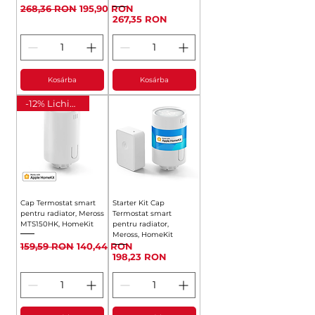
Szokásos ár
Akciós ár
268,36 RON
195,90 RON
Ár
267,35 RON
Kosárba
Kosárba
-12% Lichidare
Cap Termostat smart
Starter Kit Cap
pentru radiator, Meross
Termostat smart
MTS150HK, HomeKit
pentru radiator,
Meross, HomeKit
Szokásos ár
Akciós ár
159,59 RON
140,44 RON
Ár
198,23 RON