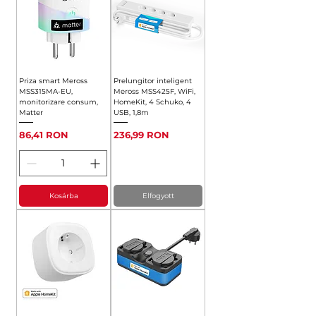
Priza smart Meross
Prelungitor inteligent
MSS315MA-EU,
Meross MSS425F, WiFi,
monitorizare consum,
HomeKit, 4 Schuko, 4
Matter
USB, 1,8m
Ár
Ár
86,41 RON
236,99 RON
Kosárba
Elfogyott