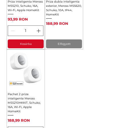
Priza inteligenta Meross
Priza dubla inteligenta
MSS210, Schuko, 16A,
exterior, Meross MSS620,
Wi-Fi, Apple HomeKit
Schuko, 10A, IP44,
HomeKit
Ár
93,99 RON
Ár
188,99 RON
Kosárba
Elfogyott
Pachet 2 prize
inteligente Meross
MSS210HKKIT, Schuko,
16A, Wi-Fi, Apple
HomeKit
Ár
188,99 RON