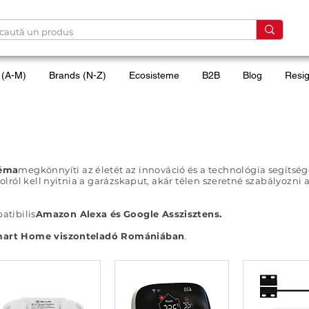
 (A-M)
Brands (N-Z)
Ecosisteme
B2B
Blog
Resig
téma
megkönnyíti az életét az innováció és a technológia segítségé
volról kell nyitnia a garázskaput, akár télen szeretné szabályozni a
atibilis
Amazon Alexa és
Google Asszisztens.
 Smart Home viszonteladó Romániában
.