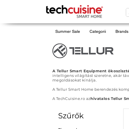
Summer Sale
Categorii
Brands
Tellur Smart Home
A Tellur Smart Equipment ökoszisz
intelligens világítást szeretne, akár tá
megoldásokat kínálja.
A Tellur Smart Home berendezés komp
A TechCuisine.ro az
hivatalos Tellur
Szűrők