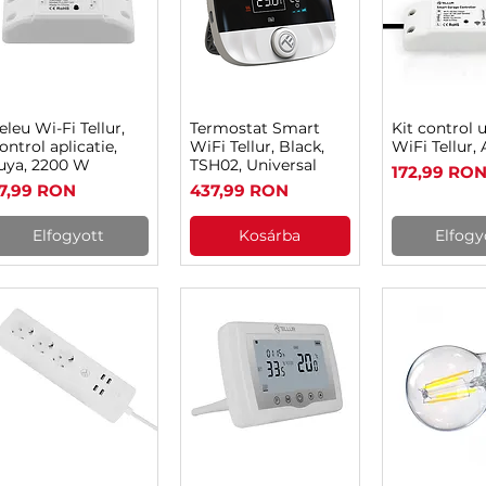
eleu Wi-Fi Tellur,
Termostat Smart
Kit control 
Gyorsnézet
Gyorsnézet
Gyorsn
ontrol aplicatie,
WiFi Tellur, Black,
WiFi Tellur, 
uya, 2200 W
TSH02, Universal
Ár
172,99 RO
r
Ár
7,99 RON
437,99 RON
Elfogyott
Kosárba
Elfogy