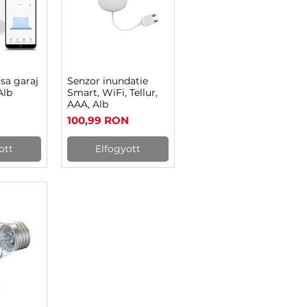
usa garaj
Senzor inundatie
ézet
Gyorsnézet
Alb
Smart, WiFi, Tellur,
AAA, Alb
N
Ár
100,99 RON
ott
Elfogyott