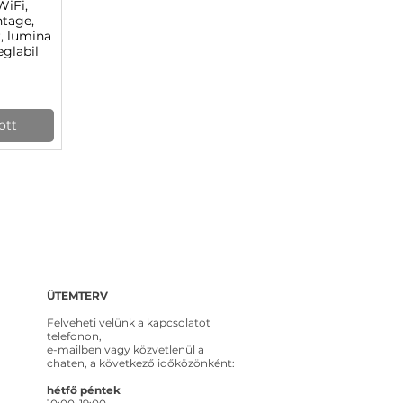
WiFi,
ézet
ntage,
r, lumina
eglabil
ott
ÜTEMTERV
Felveheti velünk a kapcsolatot
telefonon,
e-mailben vagy közvetlenül a
chaten, a következő időközönként:
hétfő péntek