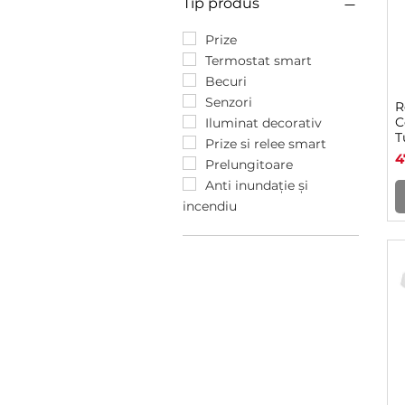
Tip produs
Prize
Termostat smart
Becuri
Senzori
R
C
Iluminat decorativ
T
Prize si relee smart
Á
4
Prelungitoare
Anti inundație și
incendiu