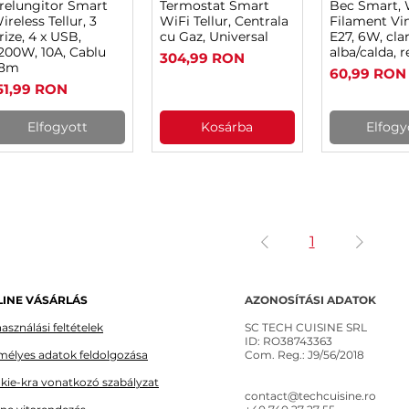
relungitor Smart
Termostat Smart
Bec Smart, 
Gyorsnézet
Gyorsnézet
Gyorsn
ireless Tellur, 3
WiFi Tellur, Centrala
Filament Vi
rize, 4 x USB,
cu Gaz, Universal
E27, 6W, cla
200W, 10A, Cablu
alba/calda, r
Ár
304,99 RON
.8m
Ár
60,99 RON
r
51,99 RON
Elfogyott
Kosárba
Elfogy
1
INE VÁSÁRLÁS
AZONOSÍTÁSI ADATOK
asználási feltételek
SC TECH CUISINE SRL
ID: RO38743363
mélyes adatok feldolgozása
Com. Reg.: J9/56/2018
kie-kra vonatkozó szabályzat
contact@techcuisine.ro