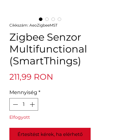
Cikkszám: AeoZigbeeMST
Zigbee Senzor
Multifunctional
(SmartThings)
Ár
211,99 RON
Mennyiség
*
Elfogyott
Értesítést kérek, ha elérhető