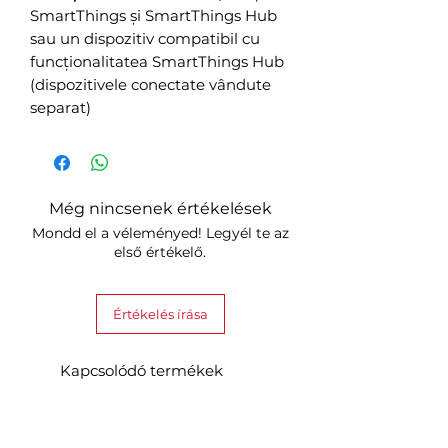
SmartThings și SmartThings Hub
sau un dispozitiv compatibil cu
funcționalitatea SmartThings Hub
(dispozitivele conectate vândute
separat)
Még nincsenek értékelések
Mondd el a véleményed! Legyél te az
első értékelő.
Értékelés írása
Kapcsolódó termékek