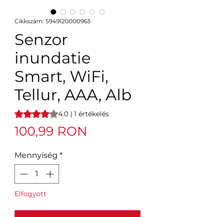
Cikkszám: 5949120000963
Senzor
inundatie
Smart, WiFi,
Tellur, AAA, Alb
Rating is 4.0 out of five stars based on 1 review
4.0 | 1 értékelés
Ár
100,99 RON
Mennyiség
*
Elfogyott