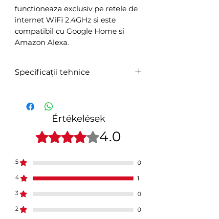
functioneaza exclusiv pe retele de
internet WiFi 2.4GHz si este
compatibil cu Google Home si
Amazon Alexa.
Specificații tehnice
Alimentare:
2 x baterii AAA,
3V
Értékelések
Autonomie:
Pana la 6 luni
4.0
4 csillagot kapott az 5-ből.
Notificare
Da
5
inundatie:
0
4
1
Alarma
Da
3
0
acustica:
2
0