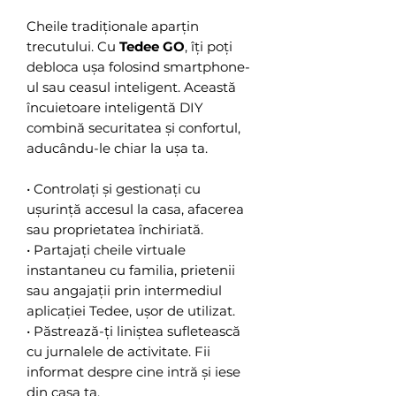
Cheile tradiționale aparțin
trecutului. Cu
Tedee GO
, îți poți
debloca ușa folosind smartphone-
ul sau ceasul inteligent. Această
încuietoare inteligentă DIY
combină securitatea și confortul,
aducându-le chiar la ușa ta.
• Controlați și gestionați cu
ușurință accesul la casa, afacerea
sau proprietatea închiriată.
• Partajați cheile virtuale
instantaneu cu familia, prietenii
sau angajații prin intermediul
aplicației Tedee, ușor de utilizat.
• Păstrează-ți liniștea sufletească
cu jurnalele de activitate. Fii
informat despre cine intră și iese
din casa ta.