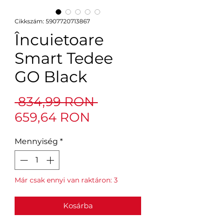
Cikkszám: 5907720713867
Încuietoare
Smart Tedee
GO Black
Szokásos
 834,99 RON 
Akciós
ár
659,64 RON
ár
Mennyiség
*
Már csak ennyi van raktáron: 3
Kosárba