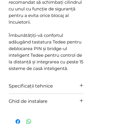
recomandat să schimbați cilindrul
cu unul cu funcție de siguranță
pentru a evita orice blocaj al
încuietorii.
Îmbunătățiți-vă confortul
adăugând tastatura Tedee pentru
deblocarea PIN și bridge-ul
inteligent Tedee pentru control de
la distanță și integrarea cu peste 15
sisteme de casă inteligentă.
Specificații tehnice
Model:
TLV2.0
Ghid de instalare
Greutate:
ca. 196 g
Dimensiuni
: Ø 45 mm x 55 mm
Ghid
de instalare video
Temperatura de Operare
: 10-
40°C (doar în interior)