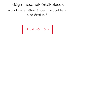
Umiditatea de
Még nincsenek értékelések
funcționare:
max. 65%
Mondd el a véleményed! Legyél te az
Cuplu:
1,6 Nm
első értékelő.
Produs in:
Polonia, UE
Alimentare electrică
: 3x baterii
Értékelés írása
CR123/CR123A
Durata de viata a bateriei:
Până la 6-8 luni
Kapcsolódó termékek
Securitate:
TLS 1.3
Poate fi asociat cu: Tedee
Bridge, Tedee Keypad
Cilindri cu
Poate fi instalat pe:
profil euro, echipați cu dublu
ambreiaj (de urgență).