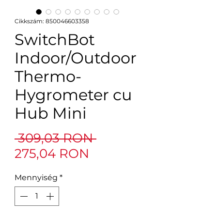
Cikkszám: 850046603358
SwitchBot
Indoor/Outdoor
Thermo-
Hygrometer cu
Hub Mini
Szokásos
 309,03 RON 
Akciós
ár
275,04 RON
ár
Mennyiség
*