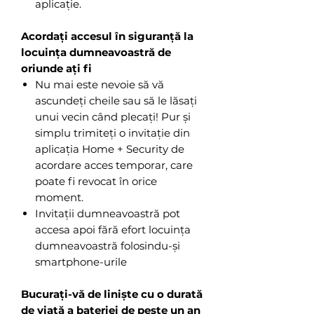
aplicație.
Acordați accesul în siguranță la
locuința dumneavoastră de
oriunde ați fi
Nu mai este nevoie să vă
ascundeți cheile sau să le lăsați
unui vecin când plecați! Pur și
simplu trimiteți o invitație din
aplicația Home + Security de
acordare acces temporar, care
poate fi revocat în orice
moment.
Invitații dumneavoastră pot
accesa apoi fără efort locuința
dumneavoastră folosindu-și
smartphone-urile
Bucurați-vă de liniște cu o durată
de viață a bateriei de peste un an