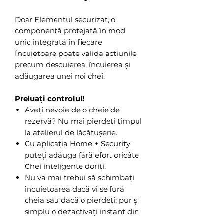
Doar Elementul securizat, o
componentă protejată în mod
unic integrată în fiecare
Încuietoare poate valida acțiunile
precum descuierea, încuierea și
adăugarea unei noi chei.
Preluați controlul!
Aveți nevoie de o cheie de
rezervă? Nu mai pierdeți timpul
la atelierul de lăcătușerie.
Cu aplicația Home + Security
puteți adăuga fără efort oricâte
Chei inteligente doriți.
Nu va mai trebui să schimbați
încuietoarea dacă vi se fură
cheia sau dacă o pierdeți; pur și
simplu o dezactivați instant din