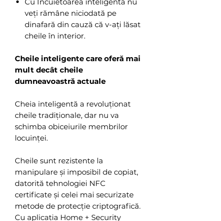
Cu Încuietoarea inteligentă nu
veți rămâne niciodată pe
dinafară din cauză că v-ați lăsat
cheile în interior.
Cheile inteligente care oferă mai
mult decât cheile
dumneavoastră actuale
Cheia inteligentă a revoluționat
cheile tradiționale, dar nu va
schimba obiceiurile membrilor
locuinței.
Cheile sunt rezistente la
manipulare și imposibil de copiat,
datorită tehnologiei NFC
certificate și celei mai securizate
metode de protecție criptografică.
Cu aplicația Home + Security