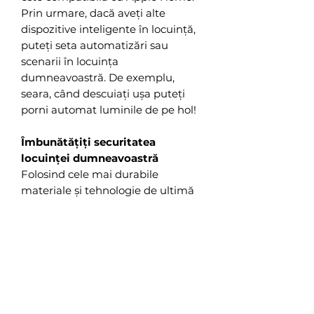
Prin urmare, dacă aveți alte
dispozitive inteligente în locuință,
puteți seta automatizări sau
scenarii în locuința
dumneavoastră. De exemplu,
seara, când descuiați ușa puteți
porni automat luminile de pe hol!
Îmbunătățiți securitatea
locuinței dumneavoastră
Folosind cele mai durabile
materiale și tehnologie de ultimă
oră, Încuietoarea și cheile
inteligente oferă nivelul de
securitate de care aveți nevoie
pentru a vă simți în siguranță în
locuința dumneavoastră.
Beneficiați de mai multe opțiuni: