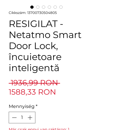
Cikkszám: 13700730504805
RESIGILAT -
Netatmo Smart
Door Lock,
încuietoare
inteligentă
Szokásos
 1936,99 RON 
Akciós
ár
1588,33 RON
ár
Mennyiség
*
Már csak ennyi van raktáron: 1