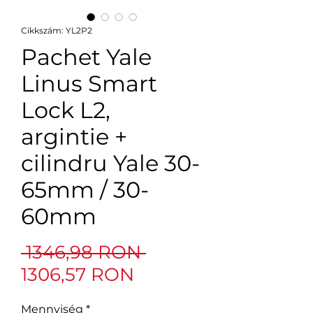
Cikkszám: YL2P2
Pachet Yale
Linus Smart
Lock L2,
argintie +
cilindru Yale 30-
65mm / 30-
60mm
Szokásos
 1346,98 RON 
Akciós
ár
1306,57 RON
ár
Mennyiség
*