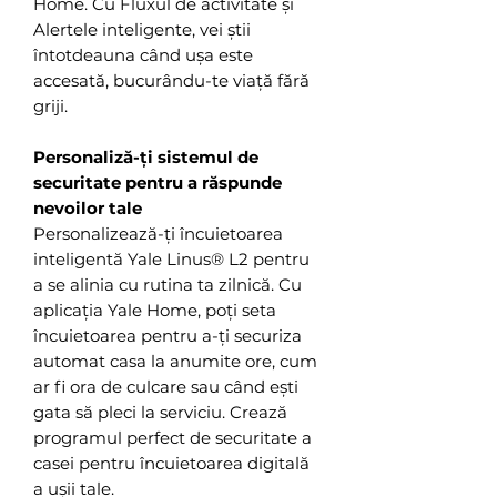
Home. Cu Fluxul de activitate și
Alertele inteligente, vei știi
întotdeauna când ușa este
accesată, bucurându-te viață fără
griji.
Personaliză-ți sistemul de
securitate pentru a răspunde
nevoilor tale
Personalizează-ți încuietoarea
inteligentă Yale Linus® L2 pentru
a se alinia cu rutina ta zilnică. Cu
aplicația Yale Home, poți seta
încuietoarea pentru a-ți securiza
automat casa la anumite ore, cum
ar fi ora de culcare sau când ești
gata să pleci la serviciu. Crează
programul perfect de securitate a
casei pentru încuietoarea digitală
a ușii tale.