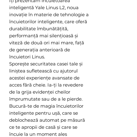
Îți prezentăm încuietoarea
inteligentă Yale Linus L2, noua
inovație în materie de tehnologie a
încuietorilor inteligente, care oferă
durabilitate îmbunătățită,
performanță mai silențioasă și
viteză de două ori mai mare, față
de generația anterioară de
încuietori Linus.
Sporește securitatea casei tale și
liniștea sufletească cu ajutorul
acestei experiențe avansate de
acces fără cheie. Ia-ți la revedere
de la grija evidenței cheilor
împrumutate sau de a le pierde.
Bucură-te de magia încuietorilor
inteligente pentru ușă, care se
deblochează automat pe măsură
ce te apropii de casă și care se
încuie la un moment ales