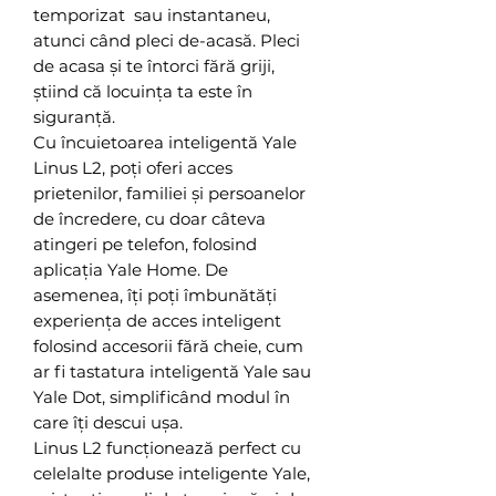
temporizat sau instantaneu,
atunci când pleci de-acasă. Pleci
de acasa și te întorci fără griji,
știind că locuința ta este în
siguranță.
Cu încuietoarea inteligentă Yale
Linus L2, poți oferi acces
prietenilor, familiei și persoanelor
de încredere, cu doar câteva
atingeri pe telefon, folosind
aplicația Yale Home. De
asemenea, îți poți îmbunătăți
experiența de acces inteligent
folosind accesorii fără cheie, cum
ar fi tastatura inteligentă Yale sau
Yale Dot, simplificând modul în
care îți descui ușa.
Linus L2 funcționează perfect cu
celelalte produse inteligente Yale,