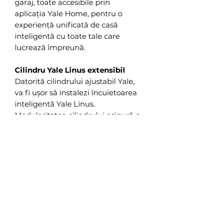
garaj, toate accesibile prin
aplicația Yale Home, pentru o
experiență unificată de casă
inteligentă cu toate tale care
lucrează împreună.
Cilindru Yale Linus extensibil
Datorită cilindrului ajustabil Yale,
va fi ușor să instalezi încuietoarea
inteligentă Yale Linus.
Modularitatea cilindrului asigură o
gamă variată de dimensiuni atât
pentru partea interioară, cât și
pentru partea exterioară a
acestuia.
La interior cilindrul poate fi ajustat
de la 30 la 65mm, iar la exteriorior
de la 30 la 60mmcu unități de
ajustare de câte 5mm.
Cilindru cu 6 pini și cheie tăiată,