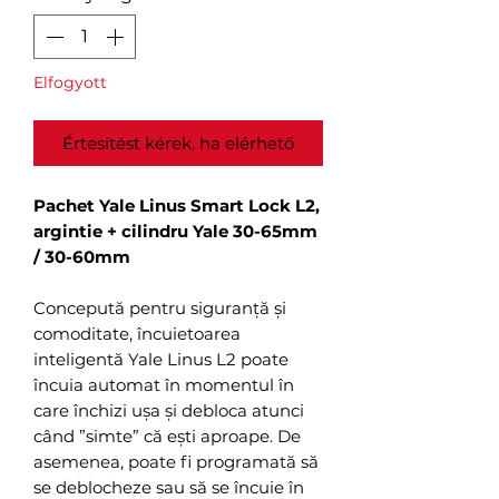
Elfogyott
Értesítést kérek, ha elérhető
Pachet Yale Linus Smart Lock L2,
argintie + cilindru Yale 30-65mm
/ 30-60mm
Concepută pentru siguranță și
comoditate, încuietoarea
inteligentă Yale Linus L2 poate
încuia automat în momentul în
care închizi ușa și debloca atunci
când ”simte” că ești aproape. De
asemenea, poate fi programată să
se deblocheze sau să se încuie în