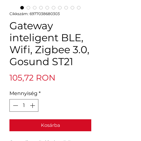
Cikkszám: 6977038680303
Gateway
inteligent BLE,
Wifi, Zigbee 3.0,
Gosund ST21
Ár
105,72 RON
Mennyiség
*
Kosárba