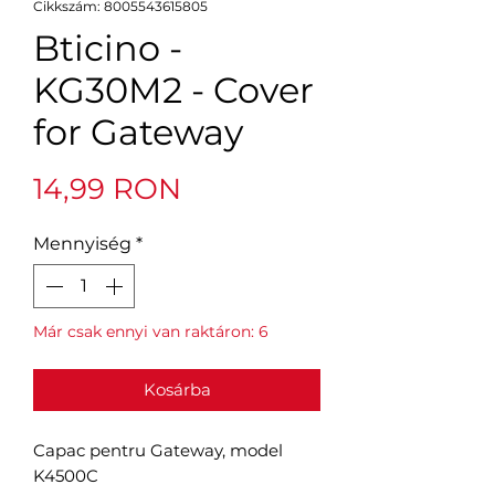
Cikkszám: 8005543615805
Bticino -
KG30M2 - Cover
for Gateway
Ár
14,99 RON
Mennyiség
*
Már csak ennyi van raktáron: 6
Kosárba
Capac pentru Gateway, model
K4500C