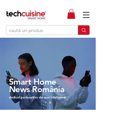
Smart Home
News România
dedicat pasionaților de case inteligente
ULTIMELE ARTICOLE