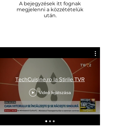
A bejegyzések itt fognak
megjelenni a közzétételük
után.
ȘTIRI SMART HOME
TechCuisine.ro la Stirile TVR
Videó lejátszása