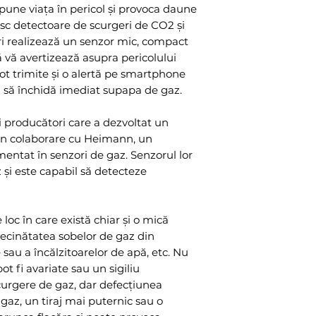
 pune viața în pericol și provoca daune
esc detectoare de scurgeri de CO2 și
ri realizează un senzor mic, compact
ă vă avertizează asupra pericolului
pot trimite și o alertă pe smartphone
a să închidă imediat supapa de gaz.
ii producători care a dezvoltat un
t în colaborare cu Heimann, un
ntat în senzori de gaz. Senzorul lor
și este capabil să detecteze
 loc în care există chiar și o mică
vecinătatea sobelor de gaz din
 sau a încălzitoarelor de apă, etc. Nu
 fi avariate sau un sigiliu
curgere de gaz, dar defecțiunea
az, un tiraj mai puternic sau o