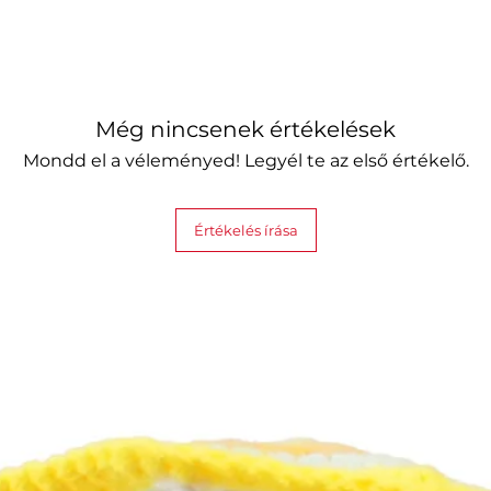
Még nincsenek értékelések
Mondd el a véleményed! Legyél te az első értékelő.
Értékelés írása