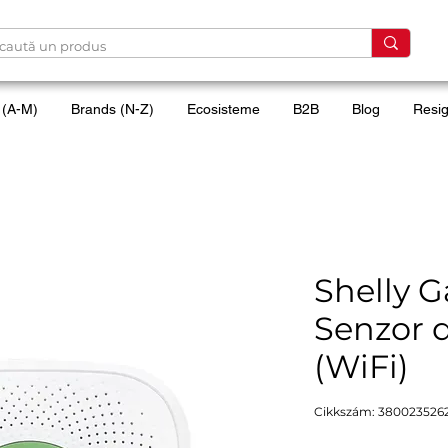
 (A-M)
Brands (N-Z)
Ecosisteme
B2B
Blog
Resig
Shelly G
Senzor d
(WiFi)
Cikkszám: 380023526