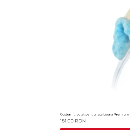
Costum tricotat pentru rața Loona Premium
Ár
181,00 RON