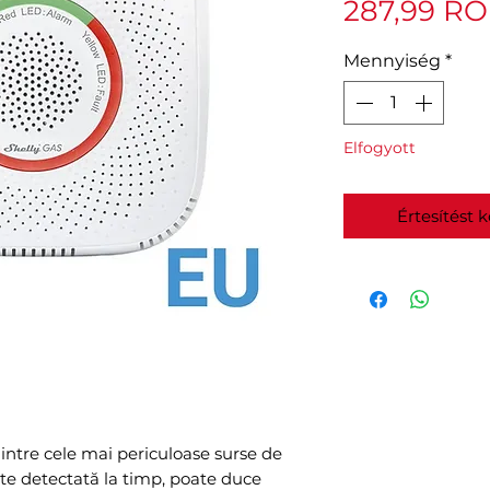
287,99 R
Mennyiség
*
Elfogyott
Értesítést 
intre cele mai periculoase surse de
te detectată la timp, poate duce