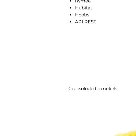
nymea
Hubitat
Hoobs
API REST
Kapcsolódó termékek