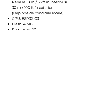
Până la 10 m / 33 ft în interior și
30 m / 100 ft în exterior
(Depinde de condițiile locale)
CPU: ESP32-C3
Flash: 4 MB
Programe: 20
Webhooks (acțiuni URL): 20 cu 5
URL-uri per hook
MQTT: Da
UPD: Da
Scenariul: Da
Még nincsenek értékelések
Mondd el a véleményed! Legyél te az
első értékelő.
Értékelés írása