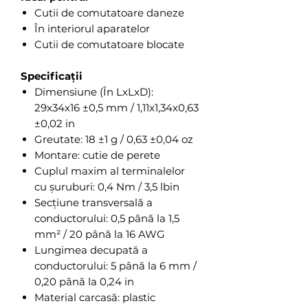
Cutii de comutatoare daneze
În interiorul aparatelor
Cutii de comutatoare blocate
Specificații
Dimensiune (În LxLxD):
29x34x16 ±0,5 mm / 1,11x1,34x0,63
±0,02 in
Greutate: 18 ±1 g / 0,63 ±0,04 oz
Montare: cutie de perete
Cuplul maxim al terminalelor
cu șuruburi: 0,4 Nm / 3,5 lbin
Secțiune transversală a
conductorului: 0,5 până la 1,5
mm² / 20 până la 16 AWG
Lungimea decupată a
conductorului: 5 până la 6 mm /
0,20 până la 0,24 in
Material carcasă: plastic