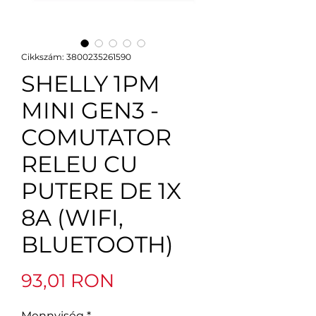
Cikkszám: 3800235261590
SHELLY 1PM
MINI GEN3 -
COMUTATOR
RELEU CU
PUTERE DE 1X
8A (WIFI,
BLUETOOTH)
Ár
93,01 RON
Mennyiség
*