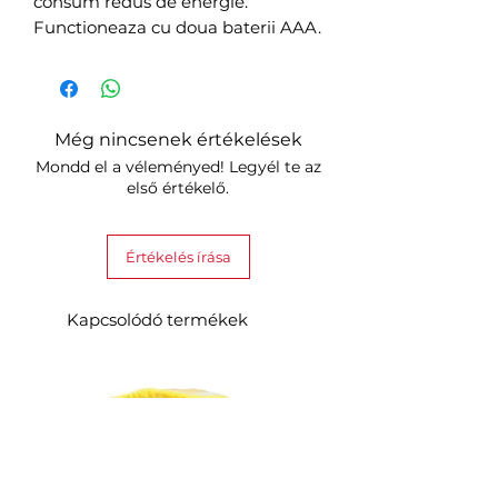
consum redus de energie.
Functioneaza cu doua baterii AAA.
Még nincsenek értékelések
Mondd el a véleményed! Legyél te az
első értékelő.
Értékelés írása
Kapcsolódó termékek