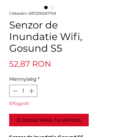
Cikkszám: 6972391287749
Senzor de
Inundatie Wifi,
Gosund S5
Ár
52,87 RON
Mennyiség
*
Elfogyott
Értesítést kérek, ha elérhető