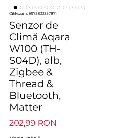
Cikkszám: 6975833357871
Senzor de
Climă Aqara
W100 (TH-
S04D), alb,
Zigbee &
Thread &
Bluetooth,
Matter
Ár
202,99 RON