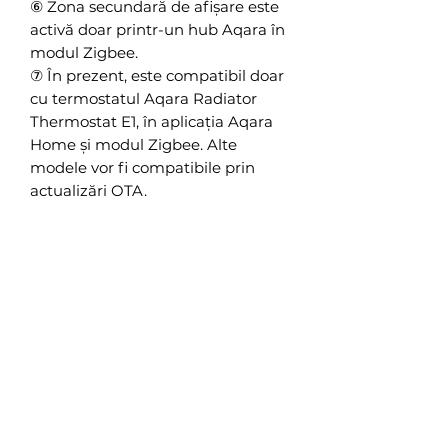
⑥ Zona secundară de afișare este
activă doar printr-un hub Aqara în
modul Zigbee.
⑦ În prezent, este compatibil doar
cu termostatul Aqara Radiator
Thermostat E1, în aplicația Aqara
Home și modul Zigbee. Alte
modele vor fi compatibile prin
actualizări OTA.
⑧ Datele despre durata bateriei
provin din teste efectuate de
laboratorul Aqara. Durata reală
poate varia în funcție de protocol,
utilizare și frecvența de
eșantionare.
⑨ Disponibil doar prin setările
aplicației Aqara Home în modul
Zigbee.