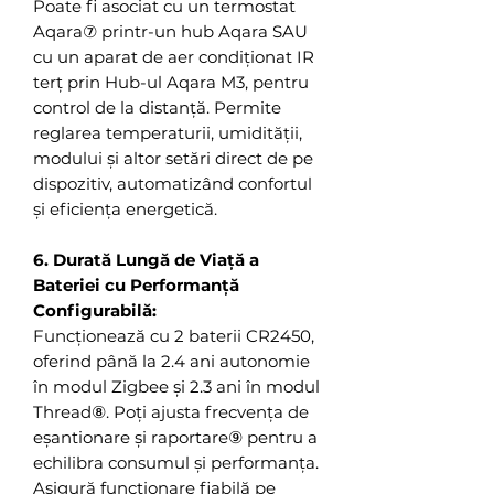
Poate fi asociat cu un termostat
Aqara⑦ printr-un hub Aqara SAU
cu un aparat de aer condiționat IR
terț prin Hub-ul Aqara M3, pentru
control de la distanță. Permite
reglarea temperaturii, umidității,
modului și altor setări direct de pe
dispozitiv, automatizând confortul
și eficiența energetică.
6. Durată Lungă de Viață a
Bateriei cu Performanță
Configurabilă:
Funcționează cu 2 baterii CR2450,
oferind până la 2.4 ani autonomie
în modul Zigbee și 2.3 ani în modul
Thread⑧. Poți ajusta frecvența de
eșantionare și raportare⑨ pentru a
echilibra consumul și performanța.
Asigură funcționare fiabilă pe