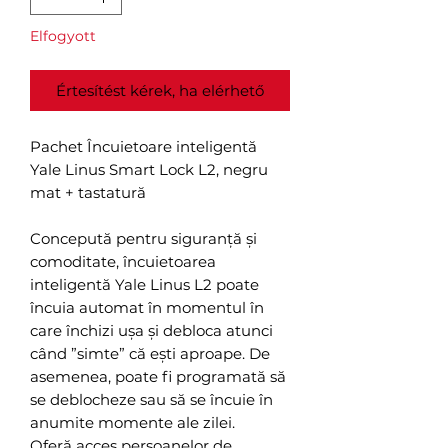
Elfogyott
Értesítést kérek, ha elérhető
Pachet Încuietoare inteligentă
Yale Linus Smart Lock L2, negru
mat + tastatură
Concepută pentru siguranță și
comoditate, încuietoarea
inteligentă Yale Linus L2 poate
încuia automat în momentul în
care închizi ușa și debloca atunci
când ”simte” că ești aproape. De
asemenea, poate fi programată să
se deblocheze sau să se încuie în
anumite momente ale zilei.
Oferă acces persoanelor de