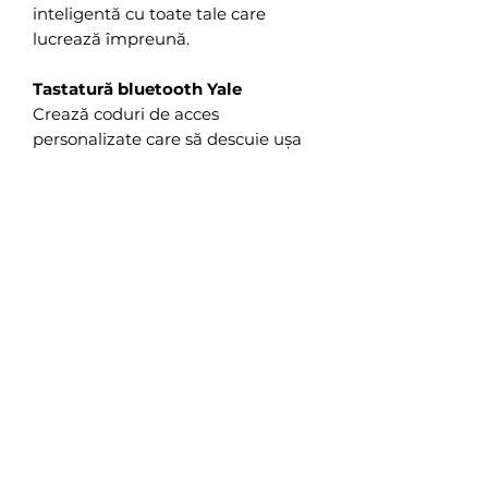
inteligentă cu toate tale care
lucrează împreună.
Tastatură bluetooth Yale
Crează coduri de acces
personalizate care să descuie ușa
de la intrare, fară a fi nevoie de o
cheie tradițională sau de
smartphone. Poate memora până
la 256 de utilizatori.
Ideală pentru oaspeți, copii sau
oricine altcineva care ar mai avea
nevoie de acces în locuința ta.
Poți lipi tastatura Yale direct pe
tocul ușii cu banda adezivă inclusă.
Managementul codurilor de acces
se face din aplicația mobilă chiar și
de la distanță.