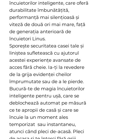
încuietorilor inteligente, care oferă
durabilitate îmbunătățită,
performanță mai silențioasă și
viteză de două ori mai mare, față
de generația anterioară de
încuietori Linus.
Sporește securitatea casei tale și
liniștea sufletească cu ajutorul
acestei experiențe avansate de
acces fără cheie. Ia-ți la revedere
de la grija evidenței cheilor
împrumutate sau de a le pierde.
Bucură-te de magia încuietorilor
inteligente pentru ușă, care se
deblochează automat pe măsură
ce te apropii de casă și care se
încuie la un moment ales
temporizat sau instantaneu,
atunci când pleci de-acasă. Pleci
de acasa și te întorci fără griji,