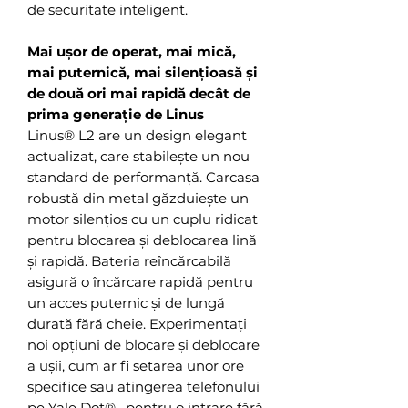
de securitate inteligent.
Mai ușor de operat, mai mică,
mai puternică, mai silențioasă și
de două ori mai rapidă decât de
prima generație de Linus
Linus® L2 are un design elegant
actualizat, care stabilește un nou
standard de performanță. Carcasa
robustă din metal găzduiește un
motor silențios cu un cuplu ridicat
pentru blocarea și deblocarea lină
și rapidă. Bateria reîncărcabilă
asigură o încărcare rapidă pentru
un acces puternic și de lungă
durată fără cheie. Experimentați
noi opțiuni de blocare și deblocare
a ușii, cum ar fi setarea unor ore
specifice sau atingerea telefonului
pe Yale Dot® , pentru o intrare fără