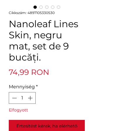
Cikkszám: 4897105330530
Nanoleaf Lines
Skin, negru
mat, set de 9
bucăți.
Ár
74,99 RON
Mennyiség
*
Elfogyott
Értesítést kérek, ha elérhető