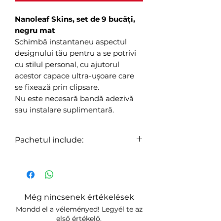
Nanoleaf Skins, set de 9 bucăți,
negru mat
Schimbă instantaneu aspectul
designului tău pentru a se potrivi
cu stilul personal, cu ajutorul
acestor capace ultra-ușoare care
se fixează prin clipsare.
Nu este necesară bandă adezivă
sau instalare suplimentară.
Pachetul include:
9x Skins
9x Capace de montare
Még nincsenek értékelések
Mondd el a véleményed! Legyél te az
első értékelő.