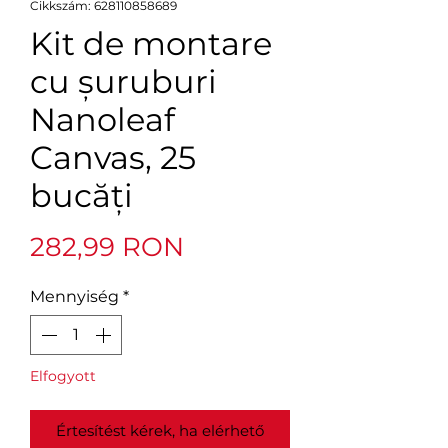
Cikkszám: 628110858689
Kit de montare
cu șuruburi
Nanoleaf
Canvas, 25
bucăți
Ár
282,99 RON
Mennyiség
*
Elfogyott
Értesítést kérek, ha elérhető