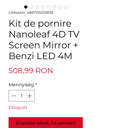
Cikkszám: 4897105333838
Kit de pornire
Nanoleaf 4D TV
Screen Mirror +
Benzi LED 4M
Ár
508,99 RON
Mennyiség
*
Elfogyott
Értesítést kérek, ha elérhető