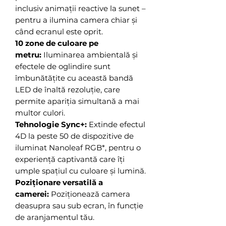
inclusiv animații reactive la sunet –
pentru a ilumina camera chiar și
când ecranul este oprit.
10 zone de culoare pe
metru:
Iluminarea ambientală și
efectele de oglindire sunt
îmbunătățite cu această bandă
LED de înaltă rezoluție, care
permite apariția simultană a mai
multor culori.
Tehnologie Sync+:
Extinde efectul
4D la peste 50 de dispozitive de
iluminat Nanoleaf RGB*, pentru o
experiență captivantă care îți
umple spațiul cu culoare și lumină.
Poziționare versatilă a
camerei:
Poziționează camera
deasupra sau sub ecran, în funcție
de aranjamentul tău.