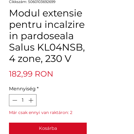
Cikkszám: 5060103692699
Modul extensie
pentru incalzire
in pardoseala
Salus KL04NSB,
4 zone, 230 V
Ár
182,99 RON
Mennyiség
*
Már csak ennyi van raktáron: 2
Kosárba