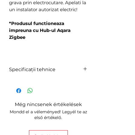
grava prin electrocutare. Apelati la
un instalator autorizat electric!
*Produsul functioneaza
impreuna cu Hub-ul Aqara
Zigbee
Specificații tehnice
Model:
WS-EUK04
Umiditate optima de operare:
5%－95%RH (non-condensing)
Még nincsenek értékelések
Temperatura optima de
Mondd el a véleményed! Legyél te az
operare:
első értékelő.
-5℃~+60℃ (23℉~140℉)
Specificatii electrice: