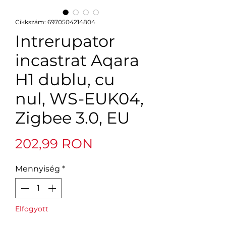
Cikkszám: 6970504214804
Intrerupator
incastrat Aqara
H1 dublu, cu
nul, WS-EUK04,
Zigbee 3.0, EU
Ár
202,99 RON
Mennyiség
*
Elfogyott