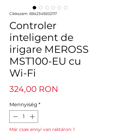
Cikkszám: 6942349202117
Controler
inteligent de
irigare MEROSS
MST100-EU cu
Wi-Fi
Ár
324,00 RON
Mennyiség
*
Már csak ennyi van raktáron: 1