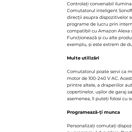
Controlați convenabil ilumina
Comutatorul inteligent Sonoff
direcții asupra dispozitivelor 
programe de lucru prin interm
compatibil cu Amazon Alexa și
Funcționează și cu alte produ
exemplu, și este extrem de du
Multe utilizări
Comutatorul poate servi ca m
motor de 100-240 V AC. Acest 
printre altele, a draperiilor au
copertinelor, ușilor de garaj s
asemenea, îl puteți folosi cu 
Programează-ți munca
Personalizați comutați dispozi