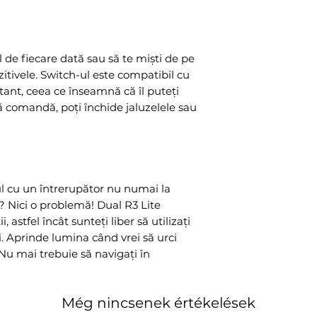
l de fiecare dată sau să te miști de pe
itivele. Switch-ul este compatibil cu
ant, ceea ce înseamnă că îl puteți
ă comandă, poți închide jaluzelele sau
ul cu un întrerupător nu numai la
aj? Nici o problemă! Dual R3 Lite
, astfel încât sunteți liber să utilizați
ți. Aprinde lumina când vrei să urci
. Nu mai trebuie să navigați în
Még nincsenek értékelések