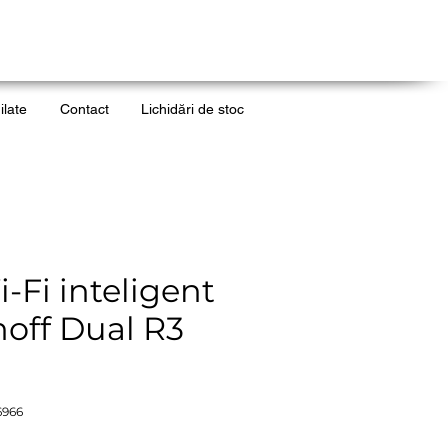
ilate
Contact
Lichidări de stoc
-Fi inteligent
off Dual R3
6966