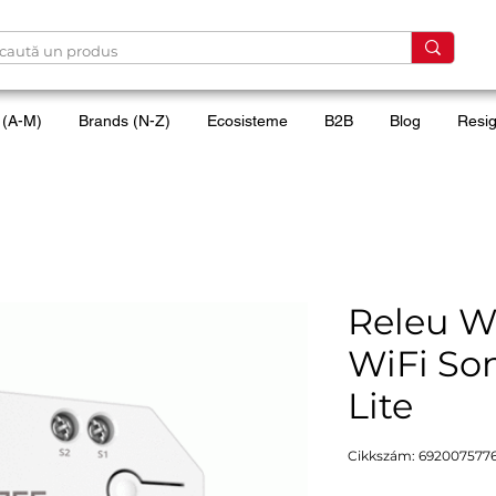
 (A-M)
Brands (N-Z)
Ecosisteme
B2B
Blog
Resig
Releu Wi
WiFi Son
Lite
Cikkszám: 692007577