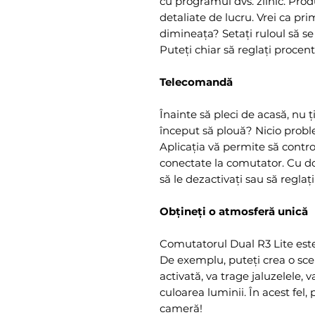
cu programul dvs. zilnic. Pro
detaliate de lucru. Vrei ca pr
dimineața? Setați ruloul să se
Puteți chiar să reglați procen
Telecomandă
Înainte să pleci de acasă, nu ți
început să plouă? Nicio probl
Aplicația vă permite să control
conectate la comutator. Cu doar
să le dezactivați sau să reglaț
Obțineți o atmosferă unică
Comutatorul Dual R3 Lite este
De exemplu, puteți crea o scen
activată, va trage jaluzelele,
culoarea luminii. În acest fel
cameră!