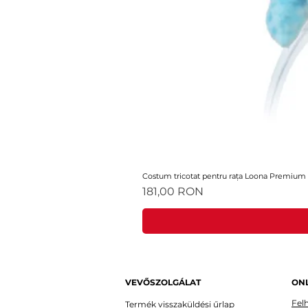
Costum tricotat pentru rața Loona Premium
Ár
181,00 RON
VEVŐSZOLGÁLAT
ONL
Felh
Termék visszaküldési űrlap