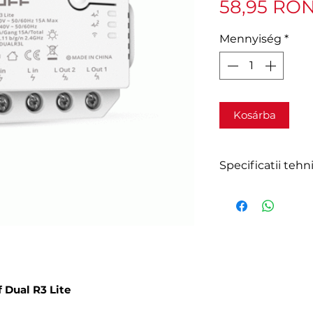
58,95 RO
Mennyiség
*
Kosárba
Specificatii tehn
Brand : Sonoff
Model : Dual R3 
Wi-Fi : IEEE 802
Resistive load :
3300W / 15A in to
DIN rail : 35mm
 Dual R3 Lite
Input / output 
Motor load : 10-