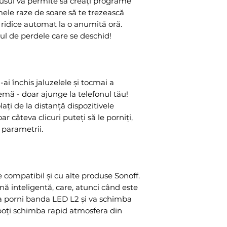
dusul vă permite să creați programe
imele raze de soare să te trezească
 ridice automat la o anumită oră.
tul de perdele care se deschid!
-ai închis jaluzelele și tocmai a
emă - doar ajunge la telefonul tău!
ați de la distanță dispozitivele
 câteva clicuri puteți să le porniți,
i parametrii.
 compatibil și cu alte produse Sonoff.
ă inteligentă, care, atunci când este
 va porni banda LED L2 și va schimba
, poți schimba rapid atmosfera din