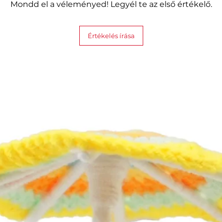
Mondd el a véleményed! Legyél te az első értékelő.
Értékelés írása