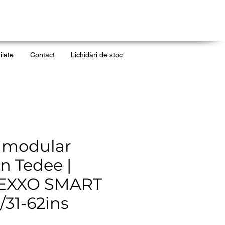
ilate
Contact
Lichidări de stoc
u modular
n Tedee |
EXXO SMART
/31-62ins