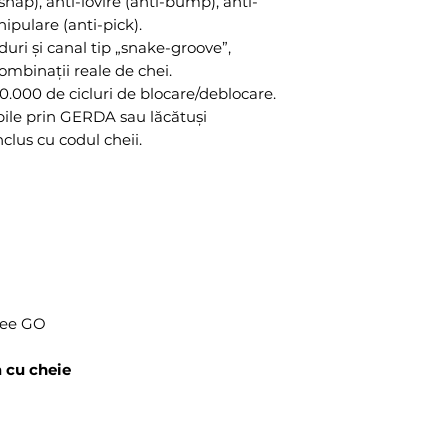
-snap), anti-lovire (anti-bump), anti-
nipulare (anti-pick).
uri și canal tip „snake-groove”,
ombinații reale de chei.
00.000 de cicluri de blocare/deblocare.
ile prin GERDA sau lăcătuși
nclus cu codul cheii.
dee GO
 cu cheie