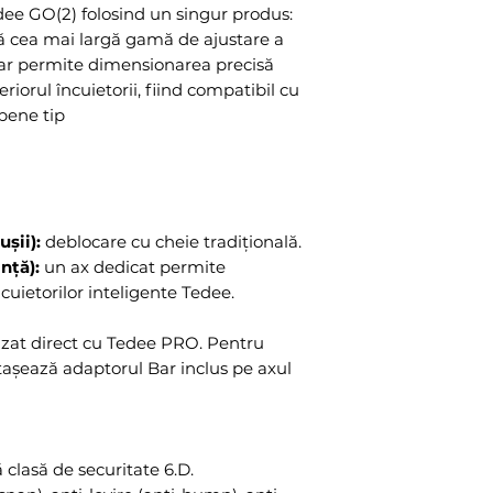
ee GO(2) folosind un singur produs:
ă cea mai largă gamă de ajustare a
ar permite dimensionarea precisă
teriorul încuietorii, fiind compatibil cu
opene tip
ușii):
deblocare cu cheie tradițională.
nță):
un ax dedicat permite
cuietorilor inteligente Tedee.
lizat direct cu Tedee PRO. Pentru
așează adaptorul Bar inclus pe axul
 clasă de securitate 6.D.