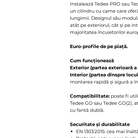
Instalează Tedee PRO sau Ted
un cilindru cu came care ofer
lungimii. Designul său modul
atât pe exteriorul, cât și pe in
majoritatea încuietorilor eur
Euro-profile de pe piață.
Cum funcționează
Exterior (partea exterioară a 
Interior (partea dinspre locui
montarea rapidă și sigură a în
Compatibilitate:
poate fi uti
Tedee GO sau Tedee GO(2), at
cu fantă dublă.
Securitate și durabilitate
EN 1303:2015: cea mai înaltă