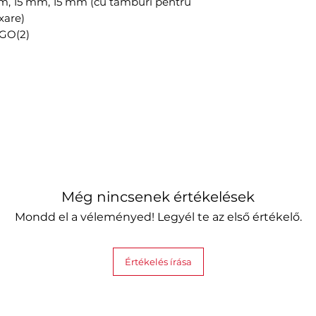
mm, 15 mm, 15 mm (cu tamburi pentru
ixare)
 GO(2)
Még nincsenek értékelések
Mondd el a véleményed! Legyél te az első értékelő.
Értékelés írása