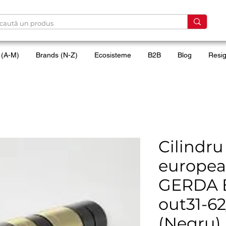
 (A-M)
Brands (N-Z)
Ecosisteme
B2B
Blog
Resig
Cilindr
europea
GERDA 
out31-62
(Negru)