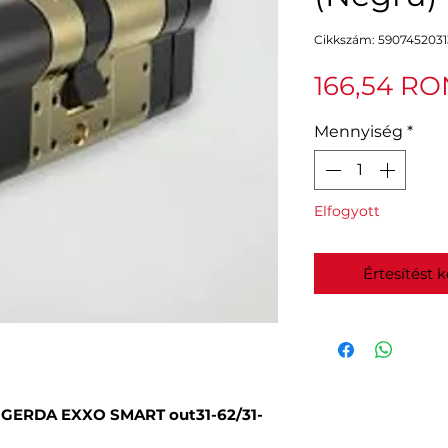
Cikkszám: 5907452031
166,54 RO
Mennyiség
*
Elfogyott
Értesítést 
| GERDA EXXO SMART out31-62/31-