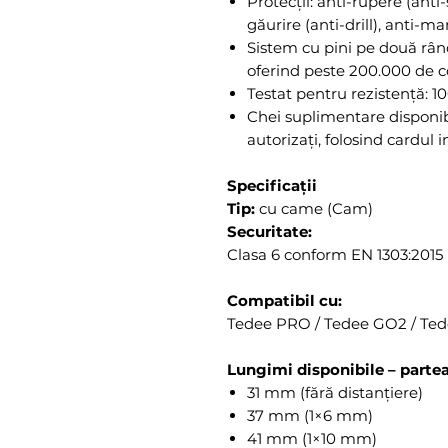
Protecții: anti-rupere (anti
găurire (anti-drill), anti-ma
Sistem cu pini pe două rând
oferind peste 200.000 de c
Testat pentru rezistență: 1
Chei suplimentare disponib
autorizați, folosind cardul i
Specificații
Tip:
cu came (Cam)
Securitate:
Clasa 6 conform EN 1303:2015
Compatibil cu:
Tedee PRO / Tedee GO2 / Te
Lungimi disponibile – partea
31 mm (fără distanțiere)
37 mm (1×6 mm)
41 mm (1×10 mm)