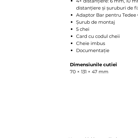
4× distanțiere: 6 mm, 10 
distanțiere și șuruburi de f
Adaptor Bar pentru Tedee
Șurub de montaj
5 chei
Card cu codul cheii
Cheie imbus
Documentație
Dimensiunile cutiei
70 × 131 × 47 mm