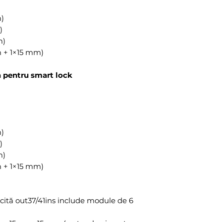
)
)
m)
 + 1×15 mm)
a pentru smart lock
)
)
m)
 + 1×15 mm)
icită out37/41ins include module de 6