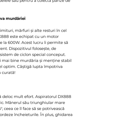
rdelele sau pentru a colecta pânze de
iva murdăriei
ituri, mărfuri și alte resturi în cel
DX888 este echipat cu un motor
e la 600W. Acest lucru îi permite să
ent. Dispozitivul folosește, de
n sistem de ciclon special conceput.
 mai bine murdăria și menține stabil
el optim. Câștigă lupta împotriva
ă curată!
tă deloc mult efort. Aspiratorul DX888
ic. Mânerul său triunghiular mare
, ceea ce îl face să se potrivească
ordeze încheieturile. În plus, ghidarea