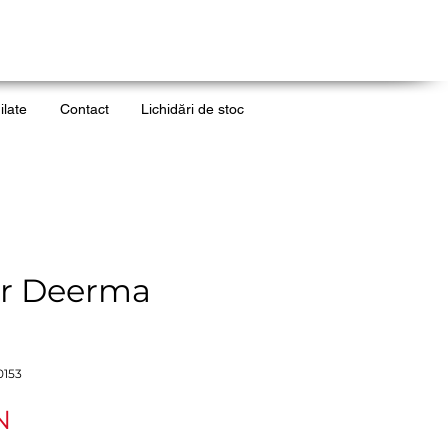
ilate
Contact
Lichidări de stoc
or Deerma
0153
Ár
N