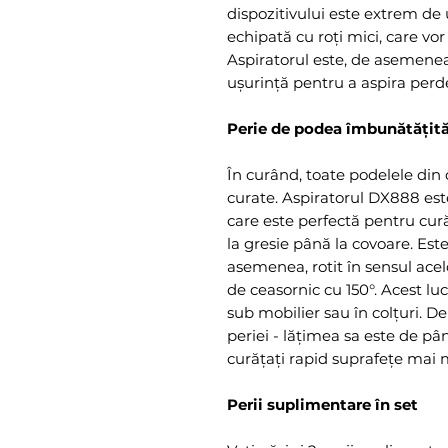
dispozitivului este extrem de 
echipată cu roți mici, care vor
Aspiratorul este, de asemenea, 
ușurință pentru a aspira perde
Perie de podea îmbunătățit
În curând, toate podelele din c
curate. Aspiratorul DX888 est
care este perfectă pentru cură
la gresie până la covoare. Este
asemenea, rotit în sensul acelo
de ceasornic cu 150°. Acest lu
sub mobilier sau în colțuri. 
periei - lățimea sa este de p
curățați rapid suprafețe mai 
Perii suplimentare în set