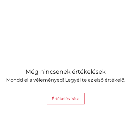
Még nincsenek értékelések
Mondd el a véleményed! Legyél te az első értékelő.
Értékelés írása