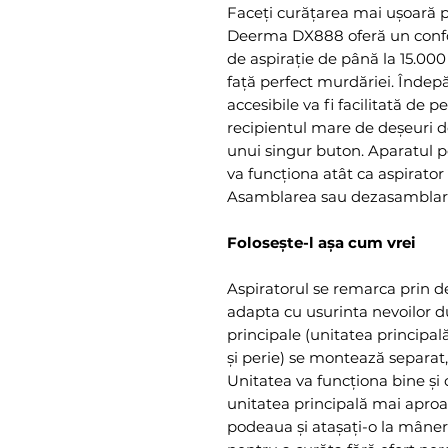
Faceți curățarea mai ușoară pe
Deerma DX888 oferă un confor
de aspirație de până la 15.000
față perfect murdăriei. Îndepă
accesibile va fi facilitată de p
recipientul mare de deșeuri de 
unui singur buton. Aparatul po
va funcționa atât ca aspirator 
Asamblarea sau dezasamblare
Folosește-l așa cum vrei
Aspiratorul se remarca prin de
adapta cu usurinta nevoilor
principale (unitatea principa
și perie) se montează separat,
Unitatea va funcționa bine și
unitatea principală mai aproa
podeaua și atașați-o la mâner