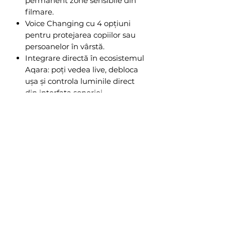
permanent zone sensibile din
filmare.
Voice Changing cu 4 opțiuni
pentru protejarea copiilor sau
persoanelor în vârstă.
Integrare directă în ecosistemul
Aqara: poți vedea live, debloca
ușa și controla luminile direct
din interfața soneriei.
Aqara Doorbell Camera Hub G410
Select este mai mult decât o
sonerie video – este centrul de
comandă al casei inteligente, care
îți oferă securitate, confort și
intimitate completă.
Specificatii tehnice