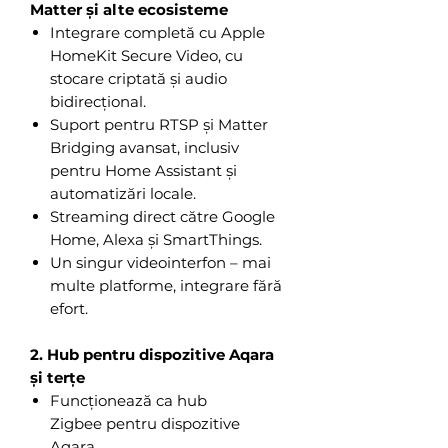
Matter și alte ecosisteme
Integrare completă cu Apple
HomeKit Secure Video, cu
stocare criptată și audio
bidirecțional.
Suport pentru RTSP și Matter
Bridging avansat, inclusiv
pentru Home Assistant și
automatizări locale.
Streaming direct către Google
Home, Alexa și SmartThings.
Un singur videointerfon – mai
multe platforme, integrare fără
efort.
2. Hub pentru dispozitive Aqara
și terțe
Funcționează ca hub
Zigbee pentru dispozitive
Aqara.