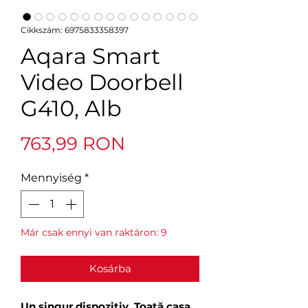
Cikkszám: 6975833358397
Aqara Smart
Video Doorbell
G410, Alb
Ár
763,99 RON
Mennyiség
*
Már csak ennyi van raktáron: 9
Kosárba
Un singur dispozitiv. Toată casa