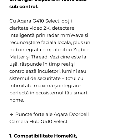
sub control.
Cu Aqara G410 Select, obții
claritate video 2K, detectare
inteligentă prin radar mmWave și
recunoaștere facială locală, plus un
hub integrat compatibil cu Zigbee,
Matter și Thread. Vezi cine este la
ușă, răspunde în timp real și
controlează încuietori, lumini sau
sistemul de securitate – totul cu
intimitate maximă și integrare
perfectă în ecosistemul tău smart
home.
🔹 Puncte forte ale Aqara Doorbell
Camera Hub G410 Select
1. Compatibilitate HomeKit,