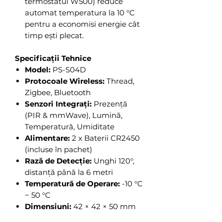
termostatul W500) reduce
automat temperatura la 10 °C
pentru a economisi energie cât
timp ești plecat.
Specificații Tehnice
Model:
PS-S04D
Protocoale Wireless:
Thread,
Zigbee, Bluetooth
Senzori Integrați:
Prezență
(PIR & mmWave), Lumină,
Temperatură, Umiditate
Alimentare:
2 x Baterii CR2450
(incluse în pachet)
Rază de Detecție:
Unghi 120°,
distanță până la 6 metri
Temperatură de Operare:
-10 °C
~ 50 °C
Dimensiuni:
42 × 42 × 50 mm