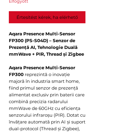
Elfogyott
Értesítést kérek, ha elérhető
Aqara Presence Multi-Sensor
FP300 (PS-S04D) – Senzor de
Prezență AI, Tehnologie Duală
mmWave + PIR, Thread și Zigbee
Aqara Presence Multi-Sensor
FP300
reprezintă o inovație
majoră în industria smart home,
fiind primul senzor de prezență
alimentat exclusiv prin baterii care
combină precizia radarului
mmWave de 60GHz cu eficiența
senzorului infraroșu (PIR). Dotat cu
învățare automată prin AI și suport
dual-protocol (Thread și Zigbee),