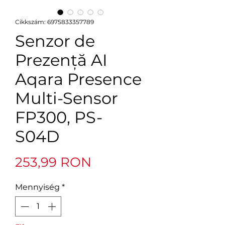
Cikkszám: 6975833357789
Senzor de
Prezență AI
Aqara Presence
Multi-Sensor
FP300, PS-
S04D
Ár
253,99 RON
Mennyiség
*