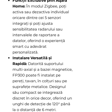
Funcții Exclusive prin Aqara
Home:
În modul Zigbee, poți
activa sau dezactiva individual
oricare dintre cei 5 senzori
integrați și poți ajusta
sensibilitatea radarului sau
intervalele de raportare a
datelor, oferind o experiență
smart cu adevărat
personalizată.
Instalare Versatilă și
Rapidă:
Datorită suportului
multi-axial și a bazei magnetice,
FP300 poate fi instalat pe
pereți, tavan, în colțuri sau pe
suprafețe metalice. Designul
său compact se integrează
discret în orice decor, oferind un
unghi de detecție de 120° până
la o distanță de 6 metri.