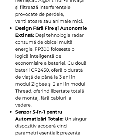
nemișcat. Algoritmul AI învață
și filtrează interferențele
provocate de perdele,
ventilatoare sau animale mici.
Design Fără Fire și Autonomie
Extinsă:
Deși tehnologia radar
consumă de obicei multă
energie, FP300 folosește o
logică inteligentă de
economisire a bateriei. Cu două
baterii CR2450, oferă o durată
de viață de până la 3 ani în
modul Zigbee și 2 ani în modul
Thread, oferind libertate totală
de montaj, fără cabluri la
vedere.
Senzor 5-în-1 pentru
Automatizări Totale:
Un singur
dispozitiv acoperă cinci
parametri esențiali: prezența