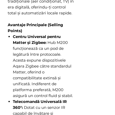
tradiționale (aer condiționat, TV) în
era digitală, oferindu-ți control
total și automatizări locale rapide.
Avantaje Principale (Selling
Points)
Centru Universal pentru
Matter și Zigbee:
Hub M200
funcționează ca un pod de
legătură între protocoale.
Acesta expune dispozitivele
Aqara Zigbee către standardul
Matter, oferind o
compatibilitate extinsă și
unificată. Indiferent de
platforma preferată, M200
asigură un control fluid și stabil.
Telecomandă Universală IR
360°:
Dotat cu un senzor IR
capabil de învățare și