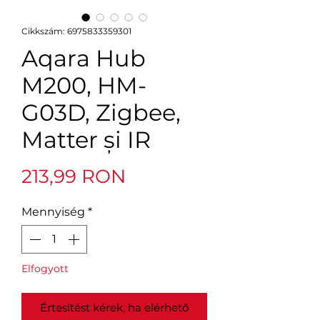
Cikkszám: 6975833359301
Aqara Hub
M200, HM-
G03D, Zigbee,
Matter și IR
Ár
213,99 RON
Mennyiség
*
Elfogyott
Értesítést kérek, ha elérhető