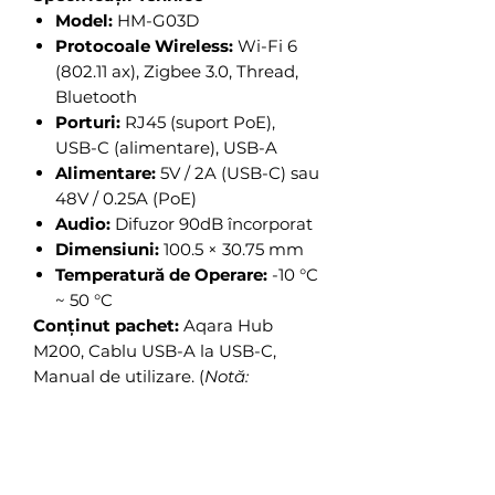
Model:
HM-G03D
Protocoale Wireless:
Wi-Fi 6
(802.11 ax), Zigbee 3.0, Thread,
Bluetooth
Porturi:
RJ45 (suport PoE),
USB-C (alimentare), USB-A
Alimentare:
5V / 2A (USB-C) sau
48V / 0.25A (PoE)
Audio:
Difuzor 90dB încorporat
Dimensiuni:
100.5 × 30.75 mm
Temperatură de Operare:
-10 °C
~ 50 °C
Conținut pachet:
Aqara Hub
M200, Cablu USB-A la USB-C,
Manual de utilizare. (
Notă:
Adaptorul de priză 5V/2A nu este
inclus
).