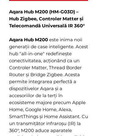
Aqara Hub M200 (HM-G03D) –
Hub Zigbee, Controler Matter și
Telecomandă Universală IR 360°
Aqara Hub M200
este inima noii
generații de case inteligente. Acest
hub "all-in-one" redefinește
conectivitatea, acționând ca un
Controler Matter, Thread Border
Router și Bridge Zigbee. Acesta
permite integrarea perfectă a
dispozitivelor Aqara și a
accesoriilor de la terți în
ecosisteme majore precum Apple
Home, Google Home, Alexa,
SmartThings și Home Assistant. Cu
un transmițător infraroșu (IR) la
360°, M200 aduce aparatele