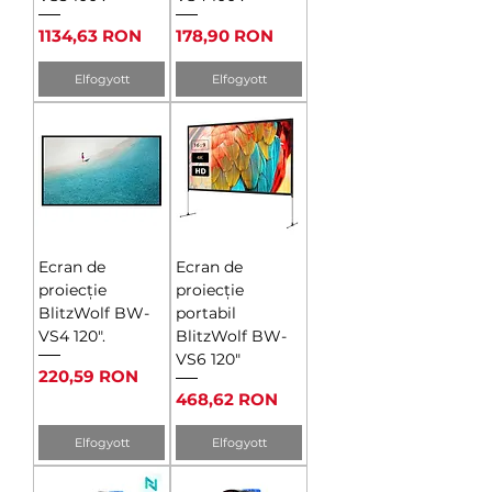
Ár
Ár
1134,63 RON
178,90 RON
Elfogyott
Elfogyott
Ecran de
Ecran de
proiecție
proiecție
BlitzWolf BW-
portabil
VS4 120".
BlitzWolf BW-
VS6 120"
Ár
220,59 RON
Ár
468,62 RON
Elfogyott
Elfogyott