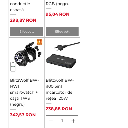
conducție
RGB (negru)
osoasă
Ár
95,04 RON
Ár
298,87 RON
Elfogyott
Elfogyott
BlitzWolf BW-
Blitzwolf BW-
HW1
i100 5in1
smartwatch +
încărcător de
căști TWS
rețea 120W
(negru)
Ár
238,88 RON
Ár
342,57 RON