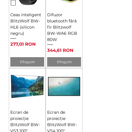
Ceas inteligent
Difuzor
BlitzWolf BW-
bluetooth fără
HL6 (silicon
fir Blitzwolf
negru)
BW-WA6 RGB
80W
Ár
277,01 RON
Ár
344,61 RON
Elfogyott
Elfogyott
Ecran de
Ecran de
proiecție
proiecție
BlitzWolf BW-
BlitzWolf BW-
VS3 100".
VS4 100".