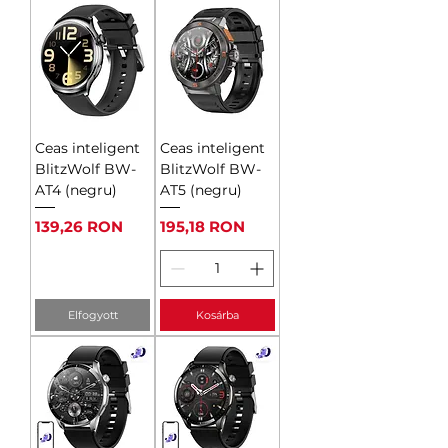
Ceas inteligent
Ceas inteligent
BlitzWolf BW-
BlitzWolf BW-
AT4 (negru)
AT5 (negru)
Ár
Ár
139,26 RON
195,18 RON
Elfogyott
Kosárba