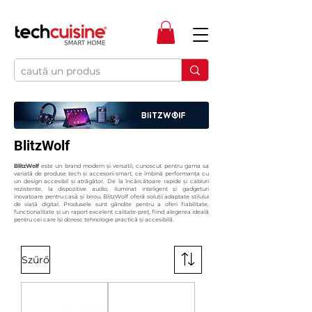
BlitzWolf
BlitzWolf
este un brand modern și versatil, cunoscut pentru gama sa
variată de produse tech și accesorii smart, ce îmbină performanța cu
un design accesibil și atrăgător. De la încărcătoare rapide și cabluri
rezistente, la dispozitive audio, iluminat inteligent și gadgeturi
inovatoare pentru casă și birou, BlitzWolf oferă soluții adaptate stilului
de viață digital. Produsele sunt gândite pentru a oferi fiabilitate,
funcționalitate și un raport excelent calitate-preț, fiind alegerea ideală
pentru cei care își doresc tehnologie practică și accesibilă.
Szűrő