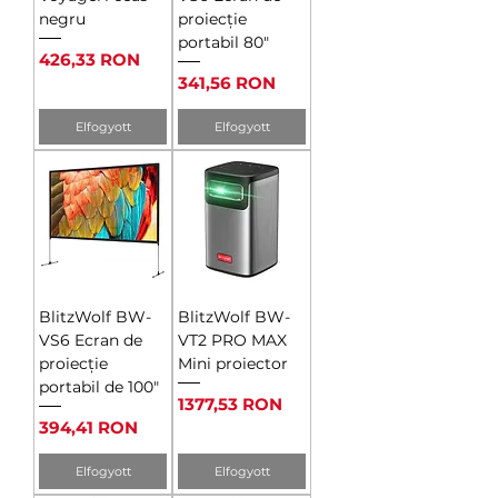
negru
proiecție
portabil 80"
Ár
426,33 RON
Ár
341,56 RON
Elfogyott
Elfogyott
BlitzWolf BW-
BlitzWolf BW-
VS6 Ecran de
VT2 PRO MAX
proiecție
Mini proiector
portabil de 100"
Ár
1377,53 RON
Ár
394,41 RON
Elfogyott
Elfogyott