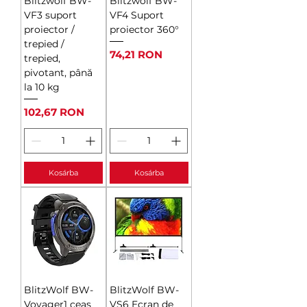
Blitzwolf BW-
Blitzwolf BW-
VF3 suport
VF4 Suport
proiector /
proiector 360°
trepied /
Ár
74,21 RON
trepied,
pivotant, până
la 10 kg
Ár
102,67 RON
Kosárba
Kosárba
BlitzWolf BW-
BlitzWolf BW-
Voyager1 ceas
VS6 Ecran de