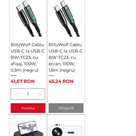
BlitzWolf Cablu
BlitzWolf Cablu
USB-C la USB-C
USB-C la USB-C
BW-TC23, cu
BW-TC23, cu
afișaj, 100W,
ecran, 100W,
0,9m (negru)
1,8m (negru)
Ár
Ár
41,67 RON
45,24 RON
Kosárba
Elfogyott