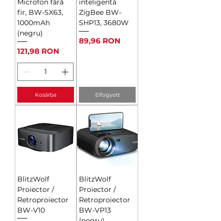
Microfon fără
inteligentă
fir, BW-SX63,
ZigBee BW-
1000mAh
SHP13, 3680W
(negru)
Ár
89,96 RON
Ár
121,98 RON
Kosárba
Elfogyott
BlitzWolf
BlitzWolf
Proiector /
Proiector /
Retroproiector
Retroproiector
BW-V10
BW-VP13
(negru)