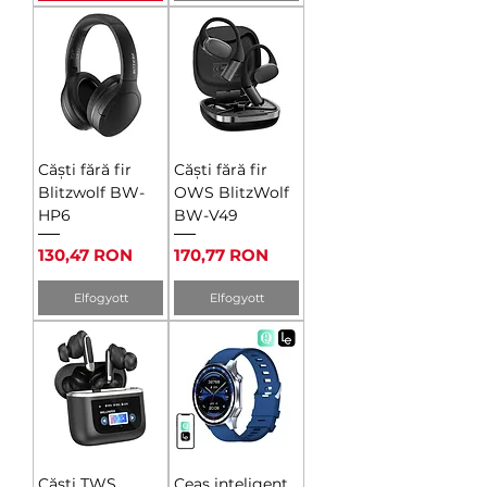
Căști fără fir
Căști fără fir
Blitzwolf BW-
OWS BlitzWolf
HP6
BW-V49
Ár
Ár
130,47 RON
170,77 RON
Elfogyott
Elfogyott
Căști TWS
Ceas inteligent