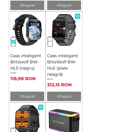
Elfogyott
Elfogyott
Ceas inteligent
Ceas inteligent
Blitzwolf BW-
BlitzWolf BW-
HL5 (negru)
HL6 (piele
neagră)
Ár
118,98 RON
Ár
312,15 RON
Elfogyott
Elfogyott