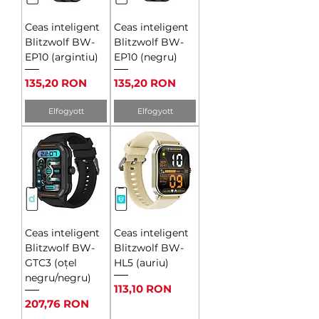
Ceas inteligent
Ceas inteligent
Blitzwolf BW-
Blitzwolf BW-
EP10 (argintiu)
EP10 (negru)
Ár
Ár
135,20 RON
135,20 RON
Elfogyott
Elfogyott
Ceas inteligent
Ceas inteligent
Blitzwolf BW-
Blitzwolf BW-
GTC3 (oțel
HL5 (auriu)
negru/negru)
Ár
113,10 RON
Ár
207,76 RON