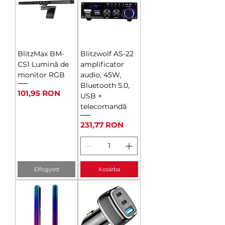
BlitzMax BM-
Blitzwolf AS-22
CS1 Lumină de
amplificator
monitor RGB
audio, 45W,
Bluetooth 5.0,
Ár
101,95 RON
USB +
telecomandă
Ár
231,77 RON
Elfogyott
Kosárba