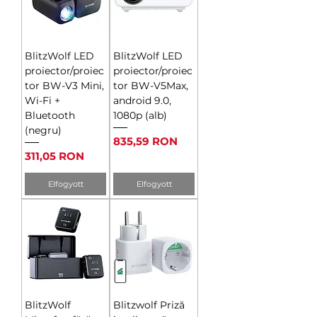
BlitzWolf LED
BlitzWolf LED
proiector/proiec
proiector/proiec
tor BW-V3 Mini,
tor BW-V5Max,
Wi-Fi +
android 9.0,
Bluetooth
1080p (alb)
(negru)
Ár
835,59 RON
Ár
311,05 RON
Elfogyott
Elfogyott
BlitzWolf
Blitzwolf Priză