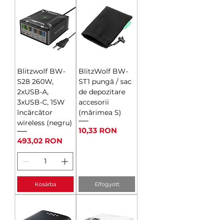
Blitzwolf BW-
BlitzWolf BW-
S28 260W,
ST1 pungă / sac
2xUSB-A,
de depozitare
3xUSB-C, 15W
accesorii
încărcător
(mărimea S)
wireless (negru)
Ár
10,33 RON
Ár
493,02 RON
Kosárba
Elfogyott