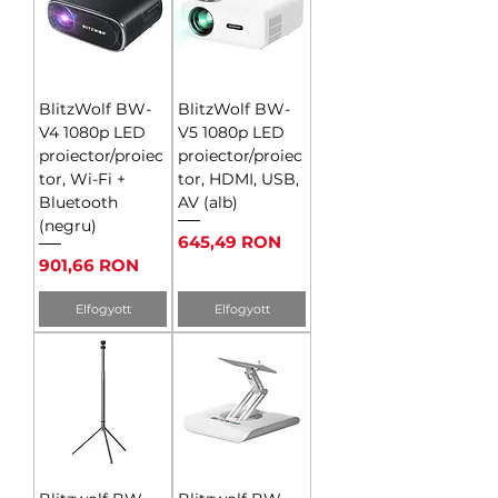
BlitzWolf BW-
BlitzWolf BW-
V4 1080p LED
V5 1080p LED
proiector/proiec
proiector/proiec
tor, Wi-Fi +
tor, HDMI, USB,
Bluetooth
AV (alb)
(negru)
Ár
645,49 RON
Ár
901,66 RON
Elfogyott
Elfogyott