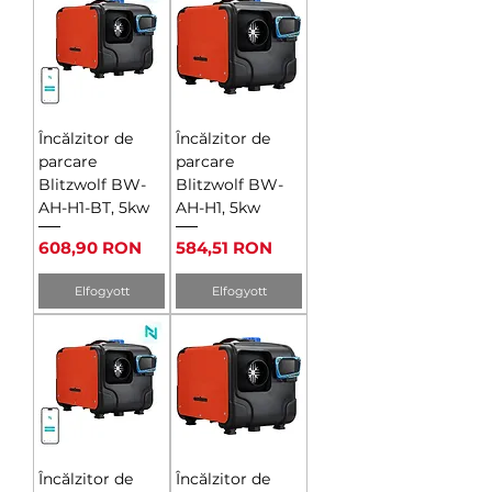
Încălzitor de
Încălzitor de
parcare
parcare
Blitzwolf BW-
Blitzwolf BW-
AH-H1-BT, 5kw
AH-H1, 5kw
Ár
Ár
608,90 RON
584,51 RON
Elfogyott
Elfogyott
Încălzitor de
Încălzitor de