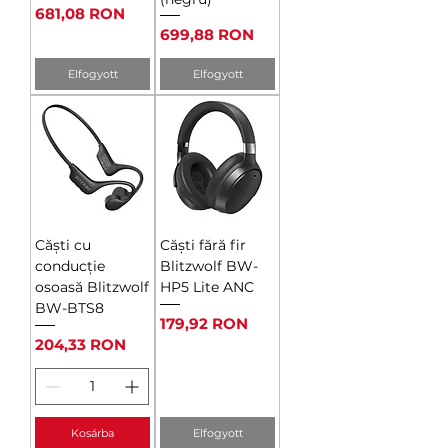
Ár
681,08 RON
Ár
699,88 RON
Elfogyott
Elfogyott
Căști cu
Căști fără fir
conducție
Blitzwolf BW-
osoasă Blitzwolf
HP5 Lite ANC
BW-BTS8
Ár
179,92 RON
Ár
204,33 RON
Kosárba
Elfogyott