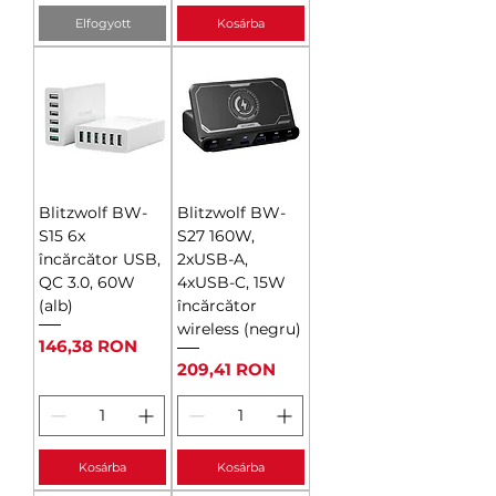
Elfogyott
Kosárba
Blitzwolf BW-
Blitzwolf BW-
S15 6x
S27 160W,
încărcător USB,
2xUSB-A,
QC 3.0, 60W
4xUSB-C, 15W
(alb)
încărcător
wireless (negru)
Ár
146,38 RON
Ár
209,41 RON
Kosárba
Kosárba