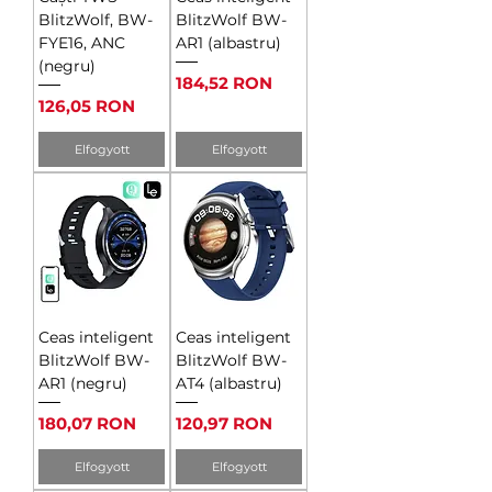
BlitzWolf, BW-
BlitzWolf BW-
FYE16, ANC
AR1 (albastru)
(negru)
Ár
184,52 RON
Ár
126,05 RON
Elfogyott
Elfogyott
Ceas inteligent
Ceas inteligent
BlitzWolf BW-
BlitzWolf BW-
AR1 (negru)
AT4 (albastru)
Ár
Ár
180,07 RON
120,97 RON
Elfogyott
Elfogyott