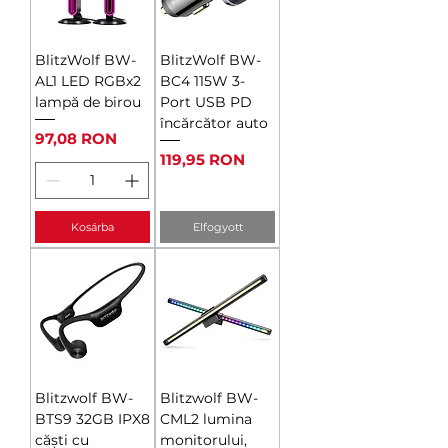
BlitzWolf BW-
BlitzWolf BW-
AL1 LED RGBx2
BC4 115W 3-
lampă de birou
Port USB PD
încărcător auto
Ár
97,08 RON
Ár
119,95 RON
Kosárba
Elfogyott
Blitzwolf BW-
Blitzwolf BW-
BTS9 32GB IPX8
CML2 lumina
căști cu
monitorului,