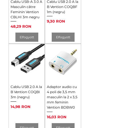
Cablu USB-A 3.0 A
Cablu USB 2.0 A la
Masculin către
B Vention COQBF
Feminin Vention
1m (negru)
CBLHI 3m negru
Ár
9,30 RON
Ár
48,29 RON
Elfogyott
Elfogyott
Cablu USB 2.0 A la
Adaptor audio cu
B Vention COQBI
4 poli de 3,5 mm
3m (negru)
masculin la 2 x 3,5
mm feminin
Ár
14,98 RON
Vention BDBW0
Ár
16,03 RON
Elfogyott
Elfogyott