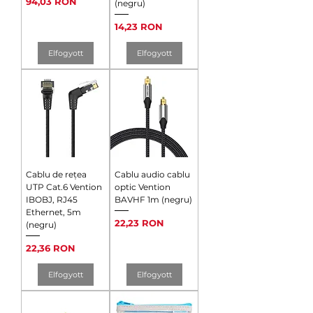
Ár
94,03 RON
(negru)
Ár
14,23 RON
Elfogyott
Elfogyott
Cablu de rețea
Cablu audio cablu
UTP Cat.6 Vention
optic Vention
IBOBJ, RJ45
BAVHF 1m (negru)
Ethernet, 5m
Ár
22,23 RON
(negru)
Ár
22,36 RON
Elfogyott
Elfogyott