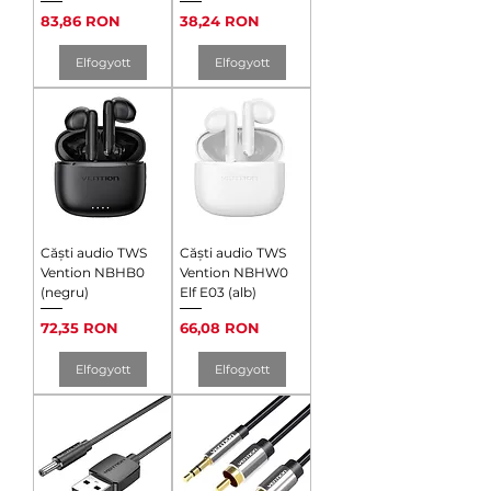
Ár
Ár
83,86 RON
38,24 RON
Elfogyott
Elfogyott
Căști audio TWS
Căști audio TWS
Vention NBHB0
Vention NBHW0
(negru)
Elf E03 (alb)
Ár
Ár
72,35 RON
66,08 RON
Elfogyott
Elfogyott