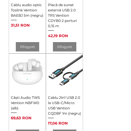
Cablu audio optic
Placă de sunet
Toslink Vention
externă USB 2.0
BAEBJ 5m (negru)
TRS Vention
CDYB0 2 porturi
Ár
31,51 RON
0,15 m
Ár
42,19 RON
Elfogyott
Elfogyott
Căști Audio TWS
Cablu 2în1 USB 2.0
Vention NBFW0
la USB-C/Micro
(alb)
USB Vention
CQDBF 1m (negru)
Ár
69,63 RON
Ár
17,06 RON