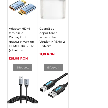
Adaptor HDMI
Geantă de
feminin la
depozitare a
DisplayPort
accesoriilor
masculin Vention
Vention KREH0-2
HFMH0 8K 60HZ
10x12cm
(albastru)
Ár
11,18 RON
Ár
128,08 RON
Elfogyott
Elfogyott