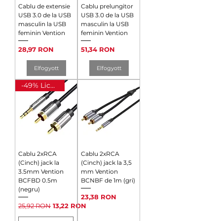
Cablu de extensie
Cablu prelungitor
USB 3.0 de la USB
USB 3.0 de la USB
masculin la USB
masculin la USB
feminin Vention
feminin Vention
Ár
Ár
28,97 RON
51,34 RON
Elfogyott
Elfogyott
-49% Lichidare
Cablu 2xRCA
Cablu 2xRCA
(Cinch) jack la
(Cinch) jack la 3,5
3.5mm Vention
mm Vention
BCFBD 0.5m
BCNBF de 1m (gri)
(negru)
Ár
23,38 RON
Szokásos ár
Akciós ár
25,92 RON
13,22 RON