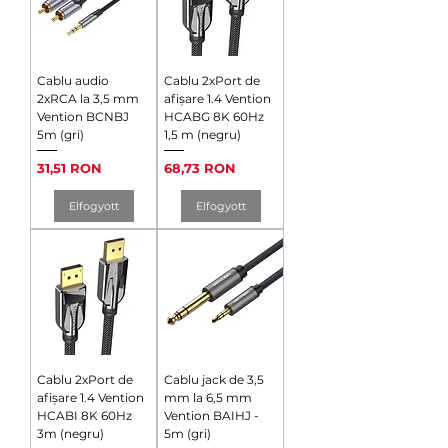
Cablu audio
Cablu 2xPort de
2xRCA la 3,5 mm
afișare 1.4 Vention
Vention BCNBJ
HCABG 8K 60Hz
5m (gri)
1,5 m (negru)
Ár
Ár
31,51 RON
68,73 RON
Elfogyott
Elfogyott
Cablu 2xPort de
Cablu jack de 3,5
afișare 1.4 Vention
mm la 6,5 mm
HCABI 8K 60Hz
Vention BAIHJ -
3m (negru)
5m (gri)