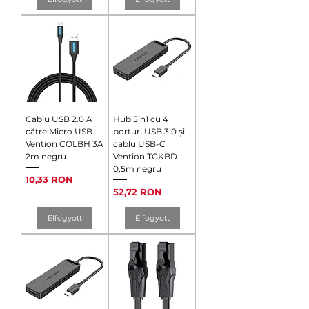
Cablu USB 2.0 A
Hub 5in1 cu 4
către Micro USB
porturi USB 3.0 și
Vention COLBH 3A
cablu USB-C
2m negru
Vention TGKBD
0,5m negru
Ár
10,33 RON
Ár
52,72 RON
Elfogyott
Elfogyott