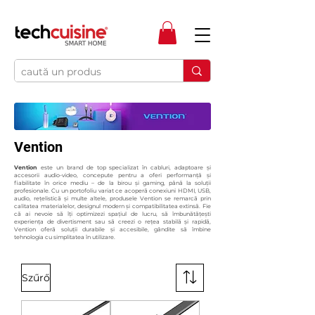
Vention
Vention
este un brand de top specializat în cabluri, adaptoare și
accesorii audio-video, concepute pentru a oferi performanță și
fiabilitate în orice mediu – de la birou și gaming, până la soluții
profesionale. Cu un portofoliu variat ce acoperă conexiuni HDMI, USB,
audio, rețelistică și multe altele, produsele Vention se remarcă prin
calitatea materialelor, designul modern și compatibilitatea extinsă. Fie
că ai nevoie să îți optimizezi spațiul de lucru, să îmbunătățești
experiența de divertisment sau să creezi o rețea stabilă și rapidă,
Vention oferă soluții durabile și accesibile, gândite să îmbine
tehnologia cu simplitatea în utilizare.
Szűrő