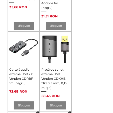
40Gpbs 1m
Ár
35,66 RON
(negru)
Ár
31,51 RON
Elfogyott
Elfogyott
Cartelă audio
Placă de sunet
externă USB 2.0
externă USB
Vention CDRBF
Vention CDKHB,
1m (negru)
TRS 3,5 mm, 0,15
m (gri)
Ár
72,68 RON
Ár
58,45 RON
Elfogyott
Elfogyott