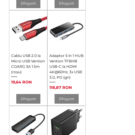
Elfogyott
Elfogyott
Cablu USB 2.0 la
Adaptor 5 în 1 HUB
Micro USB Vention
Vention TFBHB
COARG 3A 1.5m
USB-C la HDMI
(roșu)
4K@60Hz, 3x USB
3.0, PD (gri)
Ár
19,64 RON
Ár
118,87 RON
Elfogyott
Elfogyott