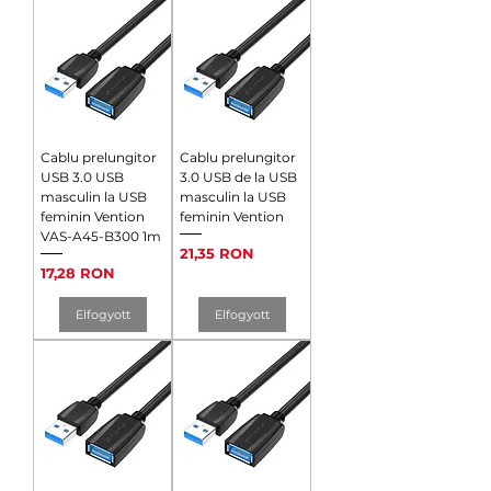
Cablu prelungitor
Cablu prelungitor
USB 3.0 USB
3.0 USB de la USB
masculin la USB
masculin la USB
feminin Vention
feminin Vention
VAS-A45-B300 1m
Ár
21,35 RON
Ár
17,28 RON
Elfogyott
Elfogyott