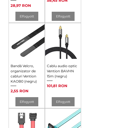
Ár
58,45 RON
Ár
28,97 RON
Elfogyott
Elfogyott
Bandă Velcro,
Cablu audio optic
organizator de
Vention BAVHN
cabluri Vention
15m (negru)
KAOB0 (negru)
Ár
101,81 RON
Ár
2,55 RON
Elfogyott
Elfogyott