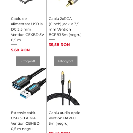
Cablu de
Cablu 2xRCA
alimentare USB la
(Cinch) jack la 3,5
DC 3,5 mm
mm Vention
Vention CEXBD 5V
BCFBJ 5m (negru)
0,5 m
Ár
35,58 RON
Ár
5,68 RON
Elfogyott
Elfogyott
Extensie cablu
Cablu audio optic
USB 3.0 A M-F
Vention BAVHJ
Vention CBHBD
5m (negru)
0,5 m negru