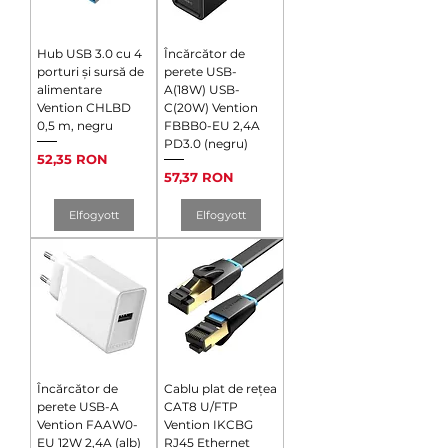
Hub USB 3.0 cu 4
Încărcător de
porturi și sursă de
perete USB-
alimentare
A(18W) USB-
Vention CHLBD
C(20W) Vention
0,5 m, negru
FBBB0-EU 2,4A
PD3.0 (negru)
Ár
52,35 RON
Ár
57,37 RON
Elfogyott
Elfogyott
Încărcător de
Cablu plat de rețea
perete USB-A
CAT8 U/FTP
Vention FAAW0-
Vention IKCBG
EU 12W 2,4A (alb)
RJ45 Ethernet