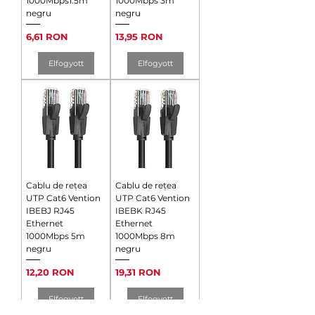
1000Mbps1.5m
1000Mbps 3m
negru
negru
Ár
Ár
6,61 RON
13,95 RON
Elfogyott
Elfogyott
Cablu de rețea
Cablu de rețea
UTP Cat6 Vention
UTP Cat6 Vention
IBEBJ RJ45
IBEBK RJ45
Ethernet
Ethernet
1000Mbps 5m
1000Mbps 8m
negru
negru
Ár
Ár
12,20 RON
19,31 RON
Elfogyott
Elfogyott