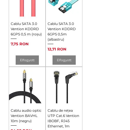
Cablu SATA 3.0
Cablu SATA 3.0
Vention KDDRD
Vention KDDRD
6GPS 0,5 m (roșu)
6GPS 0,5m
(albastru)
Ár
7,75 RON
Ár
12,71 RON
Elfogyott
Elfogyott
Cablu audio optic
Cablu de rețea
Vention BAVHL
UTP Cat.6 Vention
10m (negru)
IBOBF, RJ45
Ethernet, 1m