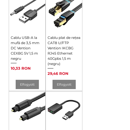
Cablu USB-A la
Cablu plat de rețea
mufă de 3,5 mm
CAT8 U/FTP
DC Vention
Vention IKCBG
CEXBG 5V 1,5 m
RJ45 Ethernet
negru
40Gpbs 1,5 m
(negru)
Ár
10,33 RON
Ár
29,46 RON
Elfogyott
Elfogyott