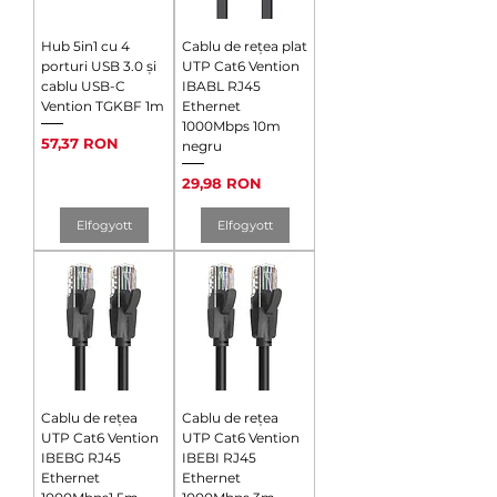
Hub 5in1 cu 4
Cablu de rețea plat
porturi USB 3.0 și
UTP Cat6 Vention
cablu USB-C
IBABL RJ45
Vention TGKBF 1m
Ethernet
1000Mbps 10m
Ár
57,37 RON
negru
Ár
29,98 RON
Elfogyott
Elfogyott
Cablu de rețea
Cablu de rețea
UTP Cat6 Vention
UTP Cat6 Vention
IBEBG RJ45
IBEBI RJ45
Ethernet
Ethernet