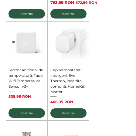
Szokásos ár
763,99 RON
Akciós ár
572,99 RON
Kosárba
Kosárba
Senzor adițional de
Cap termostatat
temperatură, Tado
inteligent Eve
Wifi Temperature
Thermo, încălzire
Sensor v3+
comună, HomeKit,
Matter
Ár
508,99 RON
Ár
406,99 RON
Kosárba
Kosárba