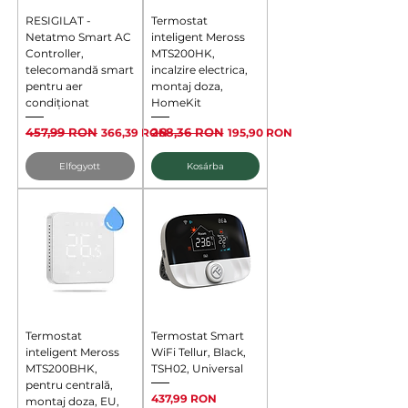
RESIGILAT -
Termostat
Netatmo Smart AC
inteligent Meross
Controller,
MTS200HK,
telecomandă smart
incalzire electrica,
pentru aer
montaj doza,
condiționat
HomeKit
Szokásos ár
457,99 RON
Akciós ár
Szokásos ár
268,36 RON
Akciós ár
366,39 RON
195,90 RON
Elfogyott
Kosárba
Termostat
Termostat Smart
inteligent Meross
WiFi Tellur, Black,
MTS200BHK,
TSH02, Universal
pentru centrală,
Ár
437,99 RON
montaj doza, EU,