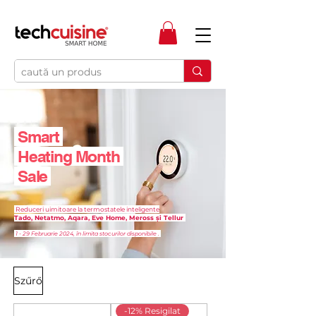
Smart
Heating Month
Sale
Reduceri uimitoare la termostatele inteligente
Tado, Netatmo, Aqara, Eve Home, Meross și Tellur
1 - 29 Februarie 2024, în limita stocurilor disponibile .
Szűrő
-12% Resigilat