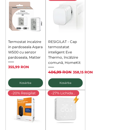
Termostat incalzire
RESIGILAT - Cap
in pardoseala Aqara
termostatat
W500 cu senzor
inteligent Eve
pardoseala, Matter
Thermo, încălzire
comună, HomeKit
Ár
355,99 RON
Szokásos ár
406,99 RON
Akciós ár
358,15 RON
Kosárba
Kosárba
-20% Resigilat
-27% Lichidare