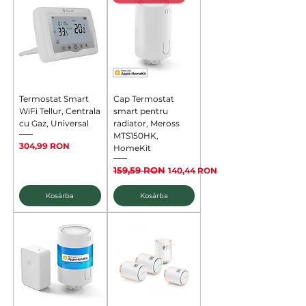
Termostat Smart
Cap Termostat
WiFi Tellur, Centrala
smart pentru
cu Gaz, Universal
radiator, Meross
MTS150HK,
Ár
304,99 RON
HomeKit
Szokásos ár
159,59 RON
Akciós ár
140,44 RON
Kosárba
Kosárba