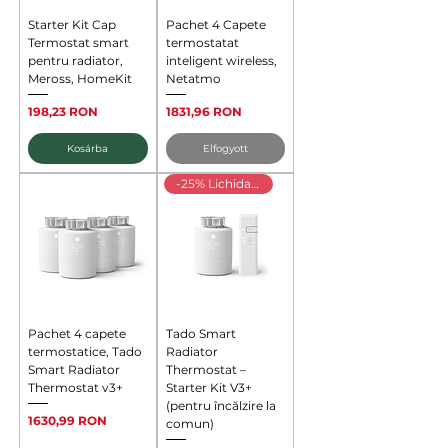
Starter Kit Cap
Pachet 4 Capete
Termostat smart
termostatat
pentru radiator,
inteligent wireless,
Meross, HomeKit
Netatmo
Ár
Ár
198,23 RON
1831,96 RON
Kosárba
Elfogyott
-25% Lichidare
Pachet 4 capete
Tado Smart
termostatice, Tado
Radiator
Smart Radiator
Thermostat –
Thermostat v3+
Starter Kit V3+
(pentru încălzire la
Ár
1630,99 RON
comun)