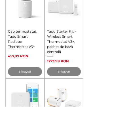
Cap termostatat,
Tado Starter Kit -
Tado Smart
Wireless Smart
Radiator
Thermostat V3+,
Thermostat v3+
pachet de bază
centrală
Ár
457,99 RON
Ár
1273,99 RON
Elfogyott
Elfogyott
Termostat pentru
Netatmo Starter