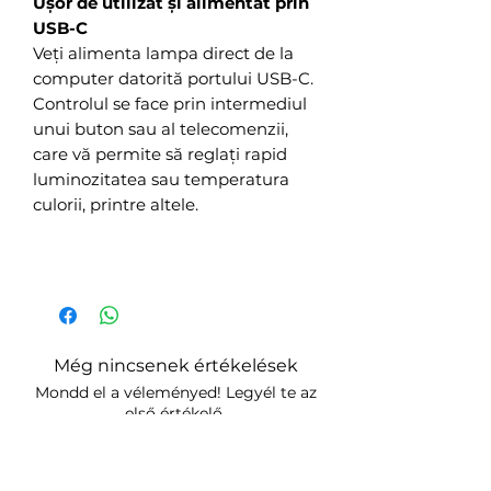
Ușor de utilizat și alimentat prin
USB-C
Veți alimenta lampa direct de la
computer datorită portului USB-C.
Controlul se face prin intermediul
unui buton sau al telecomenzii,
care vă permite să reglați rapid
luminozitatea sau temperatura
culorii, printre altele.
Még nincsenek értékelések
Mondd el a véleményed! Legyél te az
első értékelő.
Értékelés írása