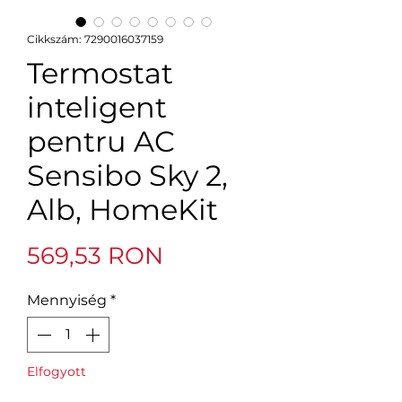
Cikkszám: 7290016037159
Termostat
inteligent
pentru AC
Sensibo Sky 2,
Alb, HomeKit
Ár
569,53 RON
Mennyiség
*
Elfogyott