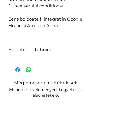
filtrele aerului conditionat.
Sensibo poate fi integrat in Google
Home si Amazon Alexa.
Specificatii tehnice
Compatibilitate: Orice aer
conditionat sau pompa de
caldura cu telecomanda IR
Alimentare: 5V⎓1A micro
Még nincsenek értékelések
USB - 110-240V
Mondd el a véleményed! Legyél te az
Conexiune: WiFi 802.11 b/g/n
első értékelő.
@ 2.4GHz
Latime de banda: 15-20
Értékelés írása
MB/luna
Senzori: temperatura,