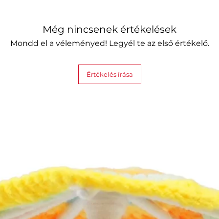
Még nincsenek értékelések
Mondd el a véleményed! Legyél te az első értékelő.
Értékelés írása