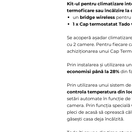
Kit-ul pentru climatizare in
termoficare sau încălzire l
un
bridge wireless
pentru 
1 x Cap termostatat Tado 
Se acoperă așadar climatizar
cu 2 camere. Pentru fiecare
achiziționarea unui Cap Term
Prin instalarea și utilizarea u
economisi până la 28%
din f
Prin utilizarea unui sistem de
controla temperatura din lo
setări automate în funcție de
camera. Prin funcția specială
pleci de acasă să oprească căld
găsești casa deja încălzită.