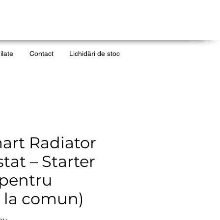
ilate
Contact
Lichidări de stoc
art Radiator
at – Starter
(pentru
e la comun)