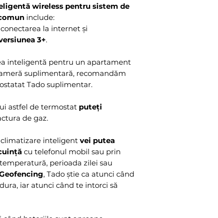
teligentă wireless pentru sistem de
temperatură / um
a comun
include:
ambientală
conectarea la internet și
Dimensiuni (L x D
versiunea 3+
.
Smart Radiator 
Internet Bridge 8
ea inteligentă pentru un apartament
packaging: 175 ×
 cameră suplimentară, recomandăm
Greutate:
ostatat Tado suplimentar.
Smart Radiator T
Bridge 61g / Full
nui astfel de termostat
puteți
Certificări:
actura de gaz.
German engineere
ISO 14001 / ISO 
 climatizare inteligent
vei putea
RoHS compliant 
cuință
cu telefonul mobil sau prin
Garanție:
 temperatură, perioada zilei sau
2 ani
Geofencing
, Tado știe ca atunci când
Conexiune inter
ura, iar atunci când te intorci să
Prin Bridge-ul Ta
router-ul de inte
Radio communica