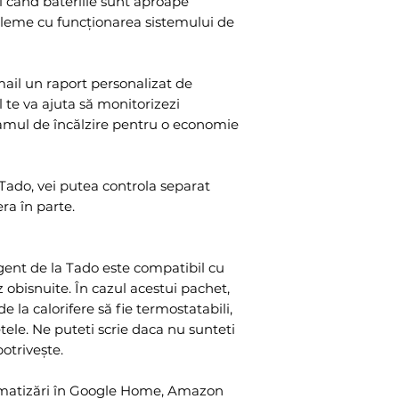
i când bateriile sunt aproape
868 MHz, Mesh 
bleme cu funcționarea sistemului de
Data encryption:
TLS 1.2 (SSL), 20
mail un raport personalizat de
Certificate / TLS 1
 te va ajuta să monitorizezi
curve encryptio
ramul de încălzire pentru o economie
Materiale:
PC+ABS plastics/
Suport lingvisti
ado, vei putea controla separat
English, German, 
ra în parte.
Dutch
igent de la Tado este compatibil cu
 obisnuite. În cazul acestui pachet,
e la calorifere să fie termostatabili,
ele. Ne puteti scrie daca nu sunteti
potrivește.
omatizări în Google Home, Amazon