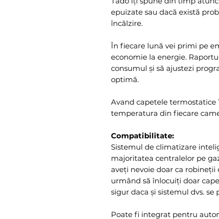
Tado îți spune din timp atunc
epuizate sau dacă există pro
încălzire.
În fiecare lună vei primi pe e
economie la energie. Raportul
consumul și să ajustezi prog
optimă.
Avand capetele termostatice T
temperatura din fiecare came
Compatibilitate:
Sistemul de climatizare intel
majoritatea centralelor pe gaz
aveți nevoie doar ca robineții d
urmând să înlocuiți doar capet
sigur daca și sistemul dvs. se 
Poate fi integrat pentru aut