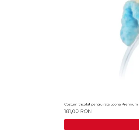
Costum tricotat pentru rața Loona Premium
Ár
181,00 RON