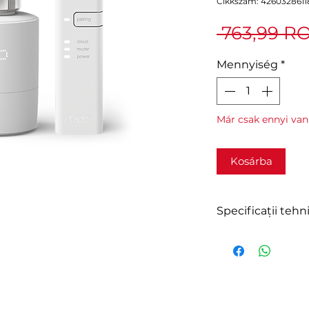
Cikkszám: 4260328611
 763,99 R
Mennyiség
*
Már csak ennyi van
Kosárba
Specificații tehn
Alimentare:
3,0 V DC - (2x AA
Interfață:
LED
Senzori: