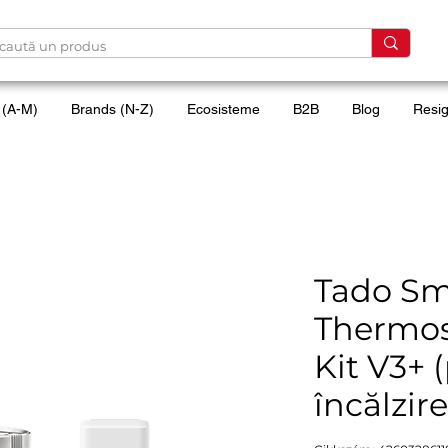
 (A-M)
Brands (N-Z)
Ecosisteme
B2B
Blog
Resig
Tado Sm
Thermost
Kit V3+ 
încălzir