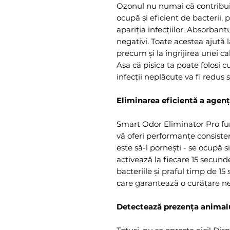
Ozonul nu numai că contribuie
ocupă și eficient de bacterii,
apariția infecțiilor. Absorban
negativi. Toate acestea ajută 
precum și la îngrijirea unei cal
Așa că pisica ta poate folosi c
infecții neplăcute va fi redus 
Eliminarea eficientă a agenți
Smart Odor Eliminator Pro fun
vă oferi performanțe consistent
este să-l pornești - se ocupă s
activează la fiecare 15 secund
bacteriile și praful timp de 1
care garantează o curățare neî
Detectează prezența animal