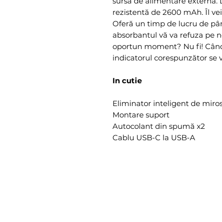
sursă de alimentare externă. D
rezistentă de 2600 mAh. Îl ve
Oferă un timp de lucru de pân
absorbantul vă va refuza pe n
oportun moment? Nu fi! Când 
indicatorul corespunzător se v
In cutie
Eliminator inteligent de miros
Montare suport
Autocolant din spumă x2
Cablu USB-C la USB-A