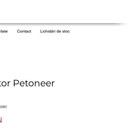
ilate
Contact
Lichidări de stoc
tor Petoneer
6981
Ár
N