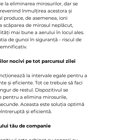
 la eliminarea mirosurilor, dar se
 prevenind înmulțirea acestora și
tul produce, de asemenea, ioni
la scăparea de mirosul neplăcut,
ități mai bune a aerului în locul ales.
utia de gunoi în siguranță - riscul de
semnificativ.
lor nocivi pe tot parcursul zilei
cționează la intervale egale pentru a
e și eficiente. Tot ce trebuie să faci
ingur de restul. Dispozitivul se
e pentru a elimina mirosurile,
5 secunde. Aceasta este soluția optimă
ntreruptă și eficientă.
ului tău de companie