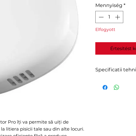
Mennyiség
*
Elfogyott
Értesítést 
Specificatii tehn
Brand : Petonee
Name : Smart Od
Model : SU001-T
Material : ABS
Dimensions : 
Net weight : 121
r Pro îți va permite să uiți de
Applicable spac
 litiera pisicii tale sau din alte locuri.
Rated power : 
rizare eficiente fără a produce