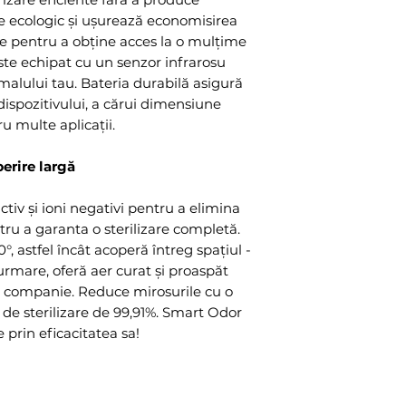
Working voltage 
te ecologic și ușurează economisirea
ație pentru a obține acces la o mulțime
este echipat cu un senzor infrarosu
alului tau. Bateria durabilă asigură
 dispozitivului, a cărui dimensiune
u multe aplicații.
erire largă
ctiv și ioni negativi pentru a elimina
ntru a garanta o sterilizare completă.
, astfel încât acoperă întreg spațiul -
n urmare, oferă aer curat și proaspăt
e companie. Reduce mirosurile cu o
ă de sterilizare de 99,91%. Smart Odor
 prin eficacitatea sa!