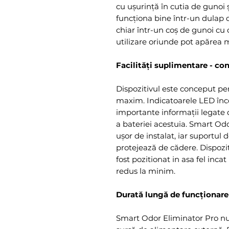
cu ușurință în cutia de gunoi
funcționa bine într-un dulap de
chiar într-un coș de gunoi cu 
utilizare oriunde pot apărea 
Facilități suplimentare - conf
Dispozitivul este conceput pent
maxim. Indicatoarele LED înco
importante informații legate d
a bateriei acestuia. Smart Od
ușor de instalat, iar suportul
protejează de cădere. Dispozit
fost pozitionat in asa fel incat
redus la minim.
Durată lungă de funcționare
Smart Odor Eliminator Pro nu