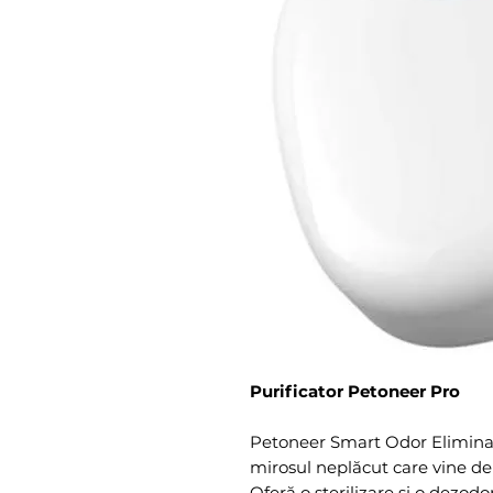
Purificator Petoneer Pro
Petoneer Smart Odor Eliminato
mirosul neplăcut care vine de la
Oferă o sterilizare și o dezodo