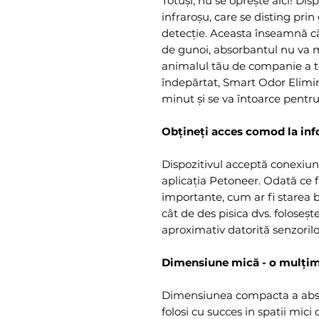
Totuși, nu se oprește aici! Dis
infraroșu, care se disting prin
detecție. Aceasta înseamnă că 
de gunoi, absorbantul nu va 
animalul tău de companie a te
îndepărtat, Smart Odor Elimin
minut și se va întoarce pentru
Obțineți acces comod la info
Dispozitivul acceptă conexiune
aplicația Petoneer. Odată ce f
importante, cum ar fi starea b
cât de des pisica dvs. foloseș
aproximativ datorită senzorilo
Dimensiune mică - o mulțime
Dimensiunea compacta a abso
folosi cu succes in spatii mici 