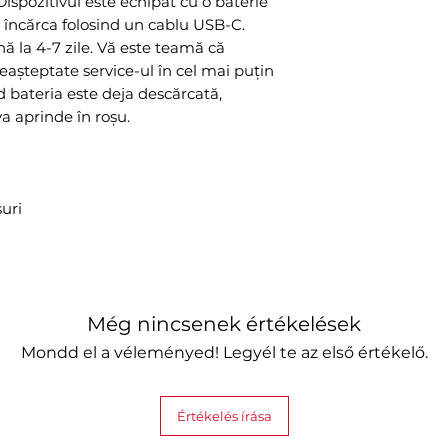
ispozitivul este echipat cu o baterie
i încărca folosind un cablu USB-C.
ă la 4-7 zile. Vă este teamă că
eașteptate service-ul în cel mai puțin
bateria este deja descărcată,
a aprinde în roșu.
uri
Még nincsenek értékelések
Mondd el a véleményed! Legyél te az első értékelő.
Értékelés írása