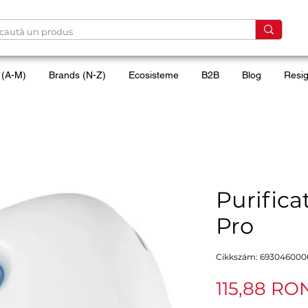
 (A-M)
Brands (N-Z)
Ecosisteme
B2B
Blog
Resig
Purifica
Pro
Cikkszám: 693046000
115,88 RO