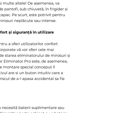
 și multe altele! De asemenea, va
 pantofi, sub chiuvetă, în frigider și
capac. Pe scurt, este potrivit pentru
mirosuri neplăcute sau intense.
ort și siguranță în utilizare
ru a oferi utilizatorilor confort
rporate vă vor oferi cele mai
e starea eliminatorului de mirosuri și
or Eliminator Pro este, de asemenea,
 de montare special conceput îl
ivul are si un buton intuitiv care a
 riscul de a-l apasa accidental sa fie
 necesită baterii suplimentare sau