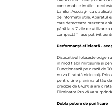
consumabile inutile - deci es
banilor. Asociați-l cu o aplic
de informații utile. Aparatul 
care detecteaza prezenta anim
până la 4-7 zile de utilizare a
compactă îl face potrivit pentr
Performanță eficientă - acop
Dispozitivul folosește oxigen a
în mod fiabil mirosurile și pe
Funcționează pe o rază de 360°
nu va fi ratată nicio colț. Pri
pentru tine și animalul tău d
precizie de 84,8% și are o rat
Eliminator Pro vă va surprinde
Dubla putere de purificare