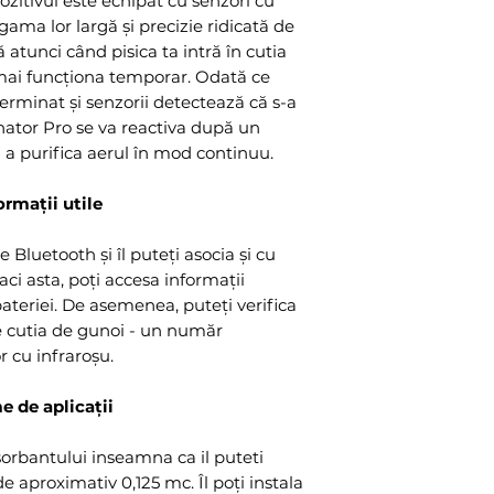
pozitivul este echipat cu senzori cu
 gama lor largă și precizie ridicată de
atunci când pisica ta intră în cutia
mai funcționa temporar. Odată ce
rminat și senzorii detectează că s-a
ator Pro se va reactiva după un
 a purifica aerul în mod continuu.
rmații utile
 Bluetooth și îl puteți asocia și cu
aci asta, poți accesa informații
ateriei. De asemenea, puteți verifica
te cutia de gunoi - un număr
r cu infraroșu.
 de aplicații
rbantului inseamna ca il puteti
de aproximativ 0,125 mc. Îl poți instala