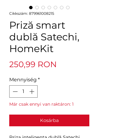
Cikkszám: 879961008215
Priză smart
dublă Satechi,
HomeKit
Ár
250,99 RON
Mennyiség
*
Már csak ennyi van raktáron: 1
Kosárba
Priza inteligenta dublă Satechi