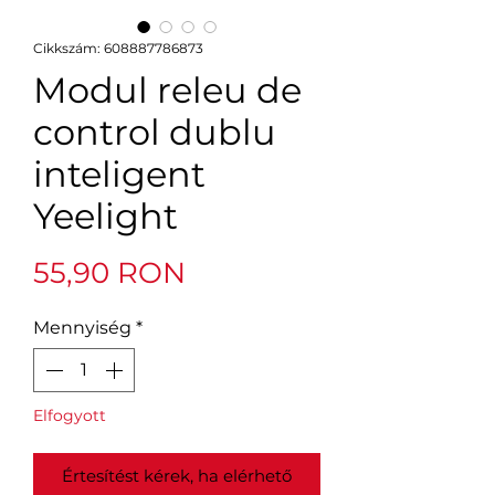
Cikkszám: 608887786873
Modul releu de
control dublu
inteligent
Yeelight
Ár
55,90 RON
Mennyiség
*
Elfogyott
Értesítést kérek, ha elérhető