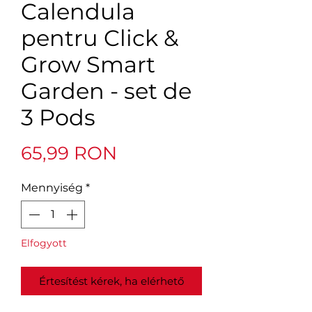
Calendula
pentru Click &
Grow Smart
Garden - set de
3 Pods
Ár
65,99 RON
Mennyiség
*
Elfogyott
Értesítést kérek, ha elérhető