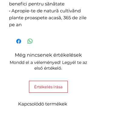
benefici pentru sănătate
• Apropie-te de natură cultivând
plante proaspete acasă, 365 de zile
pe an
Még nincsenek értékelések
Mondd el a véleményed! Legyél te az
első értékelő.
Értékelés írása
Kapcsolódó termékek