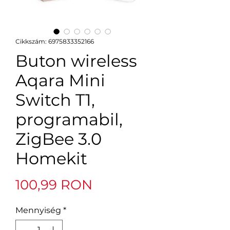
Cikkszám: 6975833352166
Buton wireless
Aqara Mini
Switch T1,
programabil,
ZigBee 3.0
Homekit
Ár
100,99 RON
Mennyiség
*