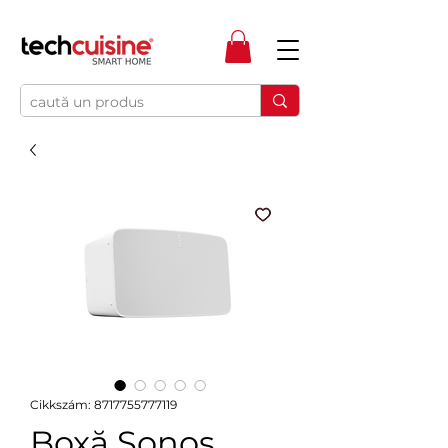
Cikkszám: 8717755777119
Boxă Sonos