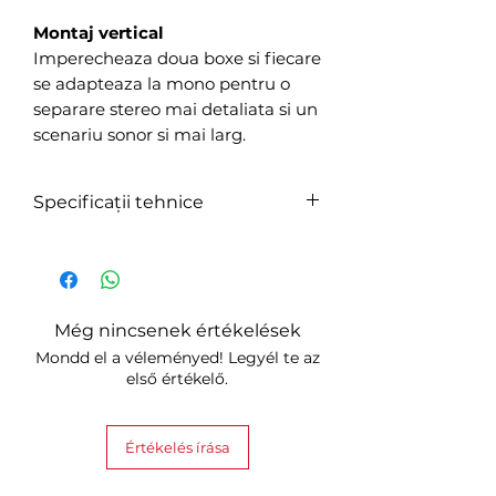
Montaj vertical
Imperecheaza doua boxe si fiecare
se adapteaza la mono pentru o
separare stereo mai detaliata si un
scenariu sonor si mai larg.
Specificații tehnice
Caracteristici
Indicativ
specifice:
LED
Még nincsenek értékelések
Descriere:
WiFi
Mondd el a véleményed! Legyél te az
Ethernet
első értékelő.
port
Apple
AirPlay2
Értékelés írása
Control
tactil