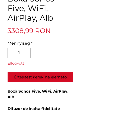
Five, WiFi,
AirPlay, Alb
Ár
3308,99 RON
Mennyiség
*
Elfogyott
Értesítést kérek, ha elérhető
Boxă Sonos Five, WiFi, AirPlay,
Alb
Difuzor de inalta fidelitate