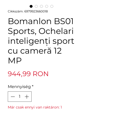
Cikkszám: 6979923660018
Bomanlon BS01
Sports, Ochelari
inteligenți sport
cu cameră 12
MP
Ár
944,99 RON
Mennyiség
*
Már csak ennyi van raktáron: 1