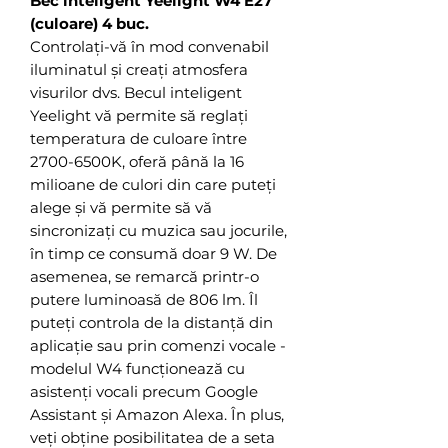
Bec inteligent Yeelight W4 E27
(culoare) 4 buc.
Controlați-vă în mod convenabil
iluminatul și creați atmosfera
visurilor dvs. Becul inteligent
Yeelight vă permite să reglați
temperatura de culoare între
2700-6500K, oferă până la 16
milioane de culori din care puteți
alege și vă permite să vă
sincronizați cu muzica sau jocurile,
în timp ce consumă doar 9 W. De
asemenea, se remarcă printr-o
putere luminoasă de 806 lm. Îl
puteți controla de la distanță din
aplicație sau prin comenzi vocale -
modelul W4 funcționează cu
asistenți vocali precum Google
Assistant și Amazon Alexa. În plus,
veți obține posibilitatea de a seta