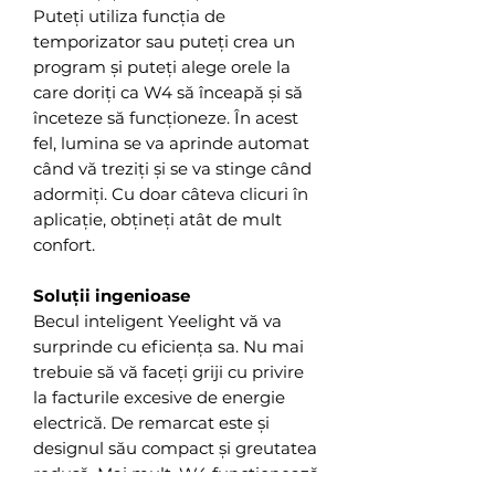
Puteți utiliza funcția de
temporizator sau puteți crea un
program și puteți alege orele la
care doriți ca W4 să înceapă și să
înceteze să funcționeze. În acest
fel, lumina se va aprinde automat
când vă treziți și se va stinge când
adormiți. Cu doar câteva clicuri în
aplicație, obțineți atât de mult
confort.
Soluții ingenioase
Becul inteligent Yeelight vă va
surprinde cu eficiența sa. Nu mai
trebuie să vă faceți griji cu privire
la facturile excesive de energie
electrică. De remarcat este și
designul său compact și greutatea
redusă. Mai mult, W4 funcționează