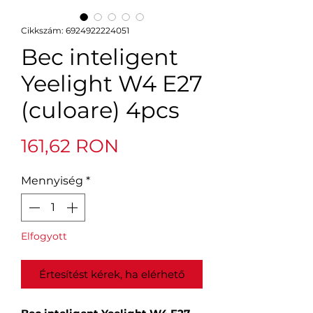
Cikkszám: 6924922224051
Bec inteligent
Yeelight W4 E27
(culoare) 4pcs
Ár
161,62 RON
Mennyiség
*
Elfogyott
Értesítést kérek, ha elérhető