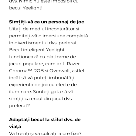
dvs. Nimic nu este imposibil cu
becul Yeelight!
Simțiți-vă ca un personaj de joc
Uitați de mediul înconjurător și
permiteți-vă o imersiune completă
în divertismentul dvs. preferat.
Becul inteligent Yeelight
funcționează cu platforme de
jocuri populare, cum ar fi Razer
Chroma™ RGB și Overwolf, astfel
încât să vă puteți îmbunătăți
experiența de joc cu efecte de
iluminare. Sunteți gata să vă
simțiți ca eroul din jocul dvs.
preferat?
Adaptați becul la stilul dvs. de
viață
Vă treziți și vă culcați la ore fixe?