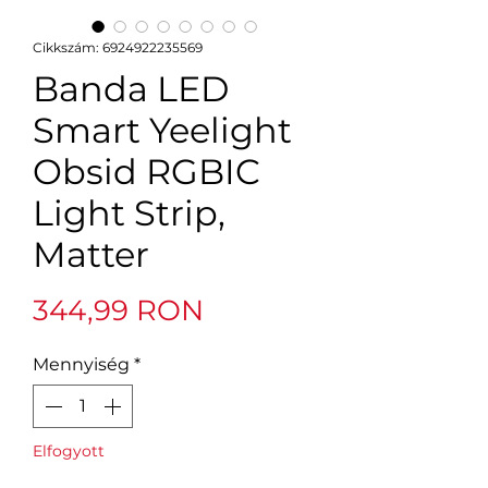
Cikkszám: 6924922235569
Banda LED
Smart Yeelight
Obsid RGBIC
Light Strip,
Matter
Ár
344,99 RON
Mennyiség
*
Elfogyott