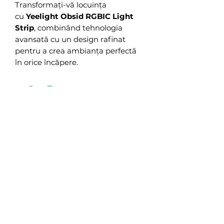
Transformați-vă locuința
cu
Yeelight Obsid RGBIC Light
Strip
, combinând tehnologia
avansată cu un design rafinat
pentru a crea ambianța perfectă
în orice încăpere.
Még nincsenek értékelések
Mondd el a véleményed! Legyél te az
első értékelő.
Értékelés írása
Kapcsolódó termékek