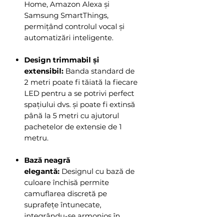
Home, Amazon Alexa și
Samsung SmartThings,
permițând controlul vocal și
automatizări inteligente.
Design trimmabil și
extensibil:
Banda standard de
2 metri poate fi tăiată la fiecare
LED pentru a se potrivi perfect
spațiului dvs. și poate fi extinsă
până la 5 metri cu ajutorul
pachetelor de extensie de 1
metru.
Bază neagră
elegantă:
Designul cu bază de
culoare închisă permite
camuflarea discretă pe
suprafețe întunecate,
integrându-se armonios în