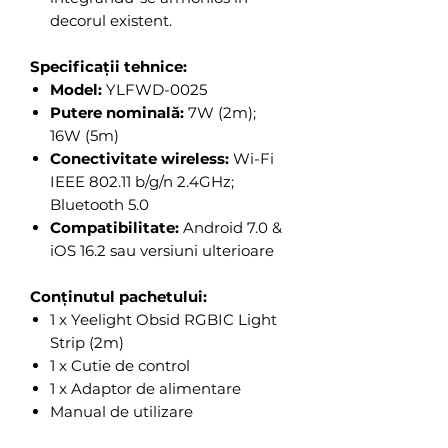
decorul existent.
Specificații tehnice:
Model:
YLFWD-0025
Putere nominală:
7W (2m);
16W (5m)
Conectivitate wireless:
Wi-Fi
IEEE 802.11 b/g/n 2.4GHz;
Bluetooth 5.0
Compatibilitate:
Android 7.0 &
iOS 16.2 sau versiuni ulterioare
Conținutul pachetului:
1 x Yeelight Obsid RGBIC Light
Strip (2m)
1 x Cutie de control
1 x Adaptor de alimentare
Manual de utilizare