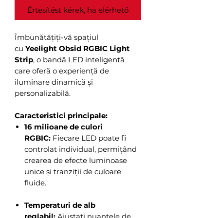
Értesítést kérek, ha elérhető
Îmbunătățiți-vă spațiul
cu
Yeelight Obsid RGBIC Light
Strip
, o bandă LED inteligentă
care oferă o experiență de
iluminare dinamică și
personalizabilă.
Caracteristici principale:
16 milioane de culori
RGBIC:
Fiecare LED poate fi
controlat individual, permițând
crearea de efecte luminoase
unice și tranziții de culoare
fluide.
Temperaturi de alb
reglabil:
Ajustați nuanțele de