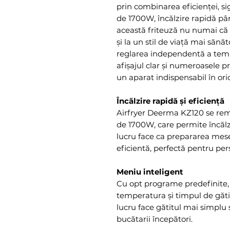
prin combinarea eficienței, sig
de 1700W, încălzire rapidă până
această friteuză nu numai că f
și la un stil de viață mai sănăto
reglarea independentă a tempe
afișajul clar și numeroasele pr
un aparat indispensabil în ori
Încălzire rapidă și eficiență
Airfryer Deerma KZ120 se rem
de 1700W, care permite încălz
lucru face ca prepararea mese
eficientă, perfectă pentru per
Meniu inteligent
Cu opt programe predefinite,
temperatura și timpul de găti
lucru face gătitul mai simplu ș
bucătarii începători.