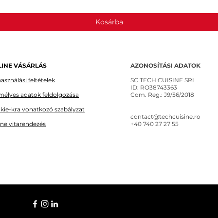
Kosárba
INE VÁSÁRLÁS
AZONOSÍTÁSI ADATOK
asználási feltételek
SC TECH CUISINE SRL
ID: RO38743363
mélyes adatok feldolgozása
Com. Reg.: J9/56/2018
kie-kra vonatkozó szabályzat
contact@techcuisine.ro
ine vitarendezés
+40 740 27 27 55