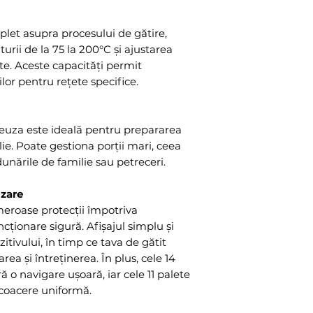
plet asupra procesului de gătire,
rii de la 75 la 200°C și ajustarea
te. Aceste capacități permit
lor pentru rețete specifice.
riteuza este ideală pentru prepararea
ie. Poate gestiona porții mari, ceea
dunările de familie sau petreceri.
izare
meroase protecții împotriva
ncționare sigură. Afișajul simplu și
zitivului, în timp ce tava de gătit
rea și întreținerea. În plus, cele 14
o navigare ușoară, iar cele 11 palete
 coacere uniformă.