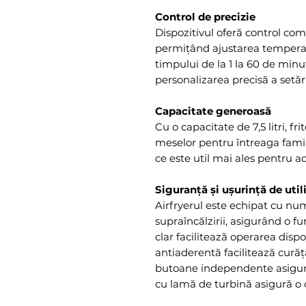
Control de precizie
Dispozitivul oferă control com
permițând ajustarea temperatu
timpului de la 1 la 60 de minu
personalizarea precisă a setări
Capacitate generoasă
Cu o capacitate de 7,5 litri, f
meselor pentru întreaga famil
ce este util mai ales pentru a
Siguranță și ușurință de util
Airfryerul este echipat cu nu
supraîncălzirii, asigurând o fu
clar facilitează operarea dispo
antiaderentă facilitează curăța
butoane independente asigură 
cu lamă de turbină asigură o