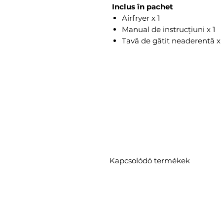
Inclus în pachet
Airfryer x 1
Manual de instrucțiuni x 1
Tavă de gătit neaderentă x
Kapcsolódó termékek