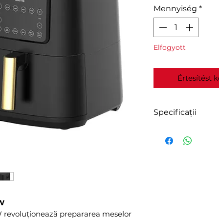
Mennyiség
*
Elfogyott
Értesítést 
Specificații
Marca
Model
Putere
0W
Tensiune
 revoluționează prepararea meselor