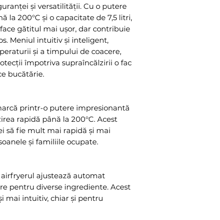
uranței și versatilității. Cu o putere
nominală
 la 200°C și o capacitate de 7,5 litri,
Frecvență
ace gătitul mai ușor, dar contribuie
s. Meniul intuitiv și inteligent,
nominală
raturii și a timpului de coacere,
Capacitate
otecții împotriva supraîncălzirii o fac
ce bucătărie.
Interval de
temperatură
arcă printr-o putere impresionantă
Interval de ti
irea rapidă până la 200°C. Acest
i să fie mult mai rapidă și mai
Dimensiuni
soanele și familiile ocupate.
 airfryerul ajustează automat
re pentru diverse ingrediente. Acest
i mai intuitiv, chiar și pentru