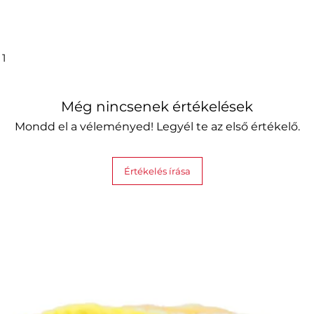
 1
Még nincsenek értékelések
Mondd el a véleményed! Legyél te az első értékelő.
Értékelés írása