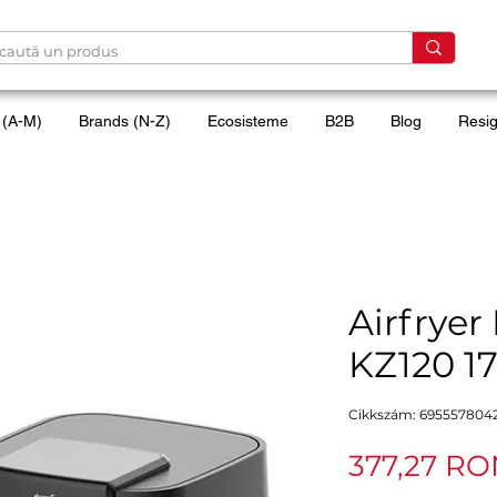
 (A-M)
Brands (N-Z)
Ecosisteme
B2B
Blog
Resig
Airfrye
KZ120 
Cikkszám: 695557804
377,27 R