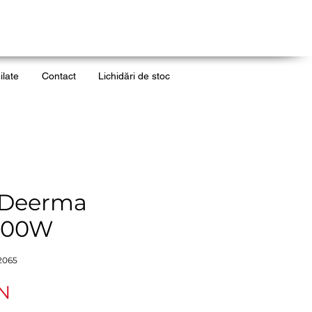
ilate
Contact
Lichidări de stoc
r Deerma
1700W
2065
Ár
ON