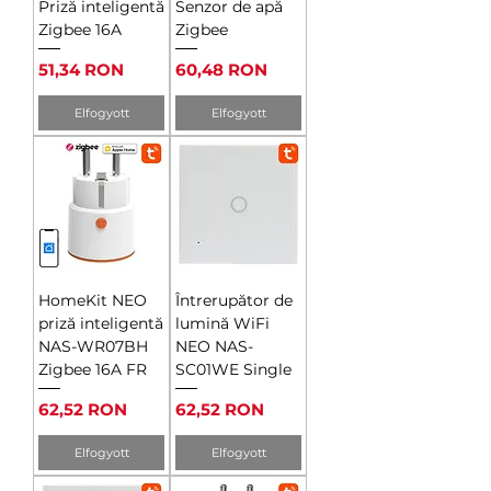
Priză inteligentă
Senzor de apă
Zigbee 16A
Zigbee
Ár
Ár
51,34 RON
60,48 RON
Elfogyott
Elfogyott
HomeKit NEO
Întrerupător de
priză inteligentă
lumină WiFi
NAS-WR07BH
NEO NAS-
Zigbee 16A FR
SC01WE Single
Ár
Ár
62,52 RON
62,52 RON
Elfogyott
Elfogyott