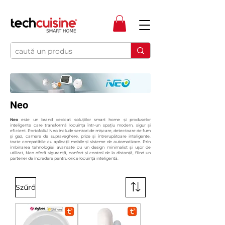
Neo
Neo
este un brand dedicat soluțiilor smart home și produselor
inteligente care transformă locuința într-un spațiu modern, sigur și
eficient. Portofoliul Neo include senzori de mișcare, detectoare de fum
și gaz, camere de supraveghere, prize și întrerupătoare inteligente,
toate compatibile cu aplicații mobile și sisteme de automatizare. Prin
îmbinarea tehnologiei avansate cu un design minimalist și ușor de
utilizat, Neo oferă siguranță, confort și control de la distanță, fiind un
partener de încredere pentru orice locuință inteligentă.
Szűrő