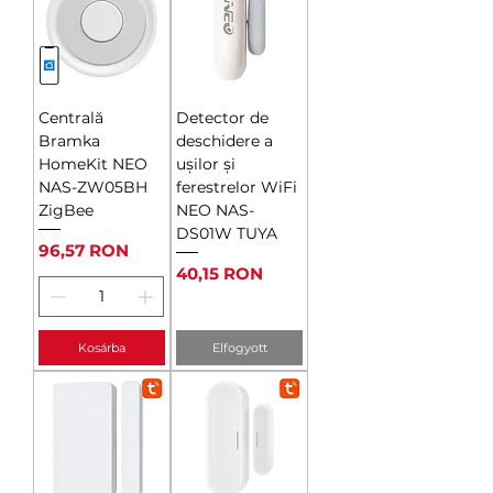
Centrală
Detector de
Bramka
deschidere a
HomeKit NEO
ușilor și
NAS-ZW05BH
ferestrelor WiFi
ZigBee
NEO NAS-
DS01W TUYA
Ár
96,57 RON
Ár
40,15 RON
Kosárba
Elfogyott