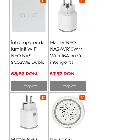
Întrerupător de
Matter NEO
lumină WiFi
NAS-WR10WM
NEO NAS-
WiFi 16A priză
SC02WE Dublu
inteligentă
Ár
Ár
68,62 RON
57,37 RON
Elfogyott
Elfogyott
Matter NEO
NEO NAS-