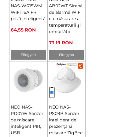
NAS-WR15WM
AB02WT Sirenă
WiFi 16A FR
de alarmă WiFi
priză inteligentă
cu măsurare a
temperaturii și
Ár
64,55 RON
umidității
Ár
73,19 RON
Elfogyott
Elfogyott
NEO NAS-
NEO NAS-
PD07W Senzor
PS09B Senzor
de mișcare
inteligent de
inteligent PIR,
prezență și
USB
mișcare ZigBee