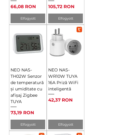
Ár
Ár
66,08 RON
105,72 RON
Elfogyott
Elfogyott
NEO NAS-
NEO NAS-
TH02W Senzor
WR10W TUYA
de temperatură
16A Priză WiFi
și umiditate cu
inteligentă
afișaj Zigbee
Ár
42,37 RON
TUYA
Ár
73,19 RON
Elfogyott
Elfogyott