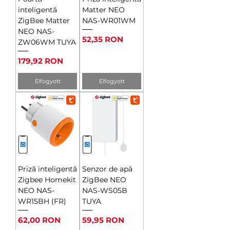
inteligentă
Matter NEO
ZigBee Matter
NAS-WR01WM
NEO NAS-
Ár
52,35 RON
ZW06WM TUYA
Ár
179,92 RON
Elfogyott
Elfogyott
Priză inteligentă
Senzor de apă
Zigbee Homekit
ZigBee NEO
NEO NAS-
NAS-WS05B
WR15BH (FR)
TUYA
Ár
Ár
62,00 RON
59,95 RON