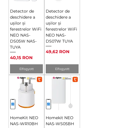
Detector de
Detector de
deschidere a
deschidere a
ușilor și
ușilor și
ferestrelor WiFi
ferestrelor WiFi
NEO NAS-
NEO NAS-
DS05W NAS-
DS07W TUYA
TUYA
Ár
49,62 RON
Ár
40,15 RON
Elfogyott
Elfogyott
HomeKit NEO
Homekit NEO
NAS-WR10BH
NAS-WS05BH