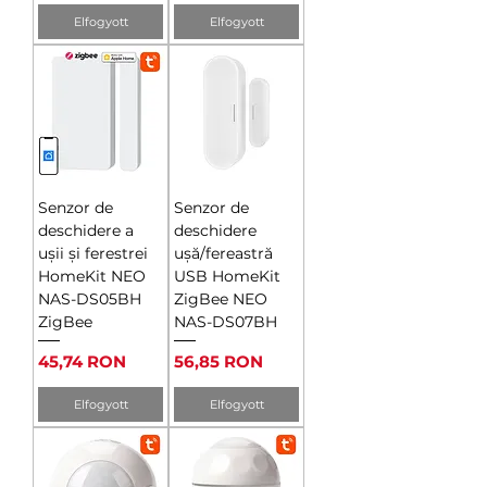
Elfogyott
Elfogyott
Senzor de
Senzor de
deschidere a
deschidere
ușii și ferestrei
ușă/fereastră
HomeKit NEO
USB HomeKit
NAS-DS05BH
ZigBee NEO
ZigBee
NAS-DS07BH
Ár
Ár
45,74 RON
56,85 RON
Elfogyott
Elfogyott