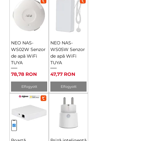
NEO NAS-
NEO NAS-
WS02W Senzor
WS05W Senzor
de apă WiFi
de apă WiFi
TUYA
TUYA
Ár
Ár
78,78 RON
47,77 RON
Elfogyott
Elfogyott
Poartă
Priză inteligentă