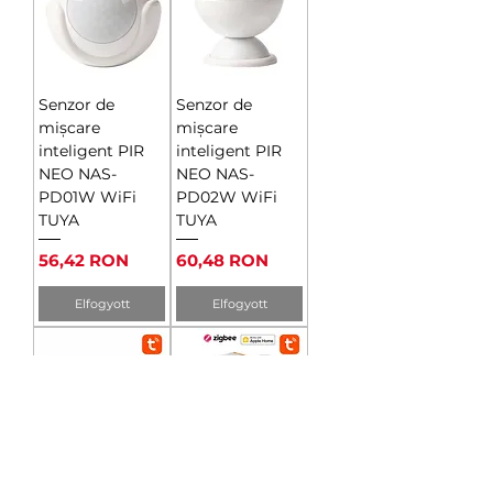
Senzor de
Senzor de
mișcare
mișcare
inteligent PIR
inteligent PIR
NEO NAS-
NEO NAS-
PD01W WiFi
PD02W WiFi
TUYA
TUYA
Ár
Ár
56,42 RON
60,48 RON
Elfogyott
Elfogyott
Senzor de
Senzor