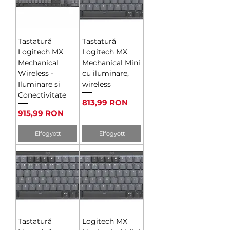
Tastatură
Tastatură
Logitech MX
Logitech MX
Mechanical
Mechanical Mini
Wireless -
cu iluminare,
Iluminare și
wireless
Conectivitate
Ár
813,99 RON
Ár
915,99 RON
Elfogyott
Elfogyott
Tastatură
Logitech MX