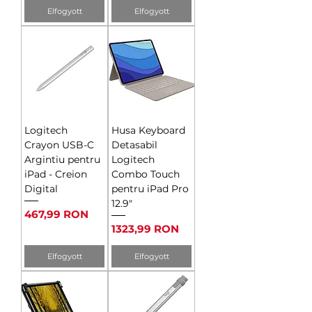
Elfogyott
Elfogyott
Logitech
Husa Keyboard
Crayon USB-C
Detasabil
Argintiu pentru
Logitech
iPad - Creion
Combo Touch
Digital
pentru iPad Pro
12.9"
Ár
467,99 RON
Ár
1323,99 RON
Elfogyott
Elfogyott