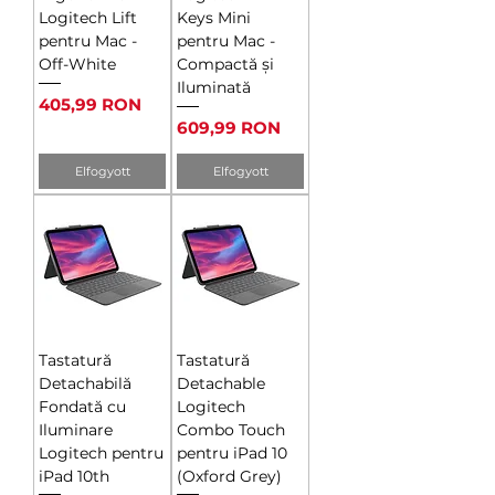
Logitech Lift
Keys Mini
pentru Mac -
pentru Mac -
Off-White
Compactă și
Iluminată
Ár
405,99 RON
Ár
609,99 RON
Elfogyott
Elfogyott
Tastatură
Tastatură
Detachabilă
Detachable
Fondată cu
Logitech
Iluminare
Combo Touch
Logitech pentru
pentru iPad 10
iPad 10th
(Oxford Grey)