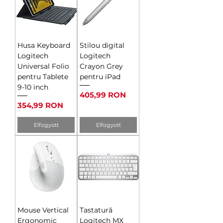
Husa Keyboard
Stilou digital
Logitech
Logitech
Universal Folio
Crayon Grey
pentru Tablete
pentru iPad
9-10 inch
Ár
405,99 RON
Ár
354,99 RON
Elfogyott
Elfogyott
Mouse Vertical
Tastatură
Ergonomic
Logitech MX