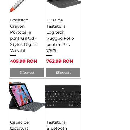
Logitech
Husa de
Crayon
Tastatură
Portocalie
Logitech
pentru iPad -
Rugged Folio
Stylus Digital
pentru iPad
Versatil
7/8/9
Ár
Ár
405,99 RON
762,99 RON
Elfogyott
Elfogyott
Capac de
Tastatură
tastatură
Bluetooth