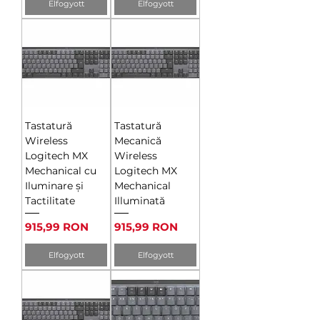
Elfogyott
Elfogyott
Tastatură
Tastatură
Wireless
Mecanică
Logitech MX
Wireless
Mechanical cu
Logitech MX
Iluminare și
Mechanical
Tactilitate
Illuminată
Ár
Ár
915,99 RON
915,99 RON
Elfogyott
Elfogyott