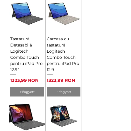
Tastatură
Carcasa cu
Detasabilă
tastatură
Logitech
Logitech
Combo Touch
Combo Touch
pentru iPad Pro
pentru iPad Pro
12.9"
12.9
Ár
Ár
1323,99 RON
1323,99 RON
Elfogyott
Elfogyott