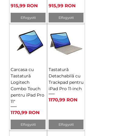
Ár
Ár
915,99 RON
915,99 RON
Elfogyott
Elfogyott
Carcasa cu
Tastatură
Tastatură
Detachabilă cu
Logitech
Trackpad pentru
Combo Touch
iPad Pro 11-inch
pentru iPad Pro
Ár
1170,99 RON
11"
Ár
1170,99 RON
Elfogyott
Elfogyott