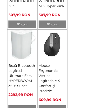
WONDERBOO
WONDERBOO
M 3
M 3 Hyper Pink
Ár
Ár
507,99 RON
507,99 RON
Elfogyott
Elfogyott
Boxă Bluetooth
Mouse
Logitech
Ergonomic
Ultimate Ears
Vertical
HYPERBOOM,
Logitech MX -
360° Sunet
Confort și
Precizie
Ár
2292,99 RON
Ár
609,99 RON