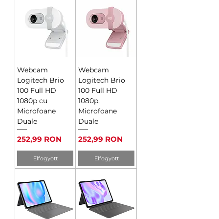
Webcam
Webcam
Logitech Brio
Logitech Brio
100 Full HD
100 Full HD
1080p cu
1080p,
Microfoane
Microfoane
Duale
Duale
Ár
Ár
252,99 RON
252,99 RON
Elfogyott
Elfogyott