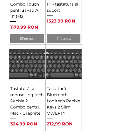
Combo Touch
11” - tastatură și
pentru iPad Air
suport
11" (M2)
Ár
1323,99 RON
Ár
1170,99 RON
Elfogyott
Elfogyott
Tastatură și
Tastatură
mouse Logitech
Bluetooth
Pebble 2
Logitech Pebble
Combo pentru
Keys 2 Slim
Mac - Graphite
QWERTY
Ár
Ár
324,99 RON
212,99 RON