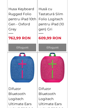
Husa Keyboard
Husă cu
Rugged Folio
Tastatură Slim
pentru iPad 10th
Folio Logitech
Gen - Oxford
pentru iPad (10
Grey
gen) Gri
Ár
Ár
762,99 RON
609,99 RON
Elfogyott
Elfogyott
Difuzor
Difuzor
Bluetooth
Bluetooth
Logitech
Logitech
Ultimate Ears
Ultimate Ears