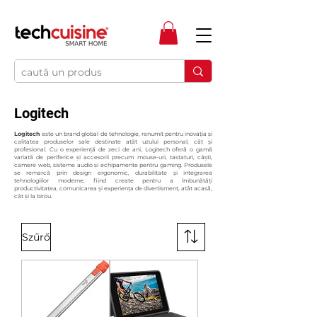
Logitech
Logitech
este un brand global de tehnologie, renumit pentru inovația și
calitatea produselor sale destinate atât uzului personal, cât și
profesional. Cu o experiență de zeci de ani, Logitech oferă o gamă
variată de periferice și accesorii precum mouse-uri, tastaturi, căști,
camere web, sisteme audio și echipamente pentru gaming. Produsele
se remarcă prin design ergonomic, durabilitate și integrarea
tehnologiilor moderne, fiind create pentru a îmbunătăți
productivitatea, comunicarea și experiența de divertisment, atât acasă,
cât și la birou.
Szűrő