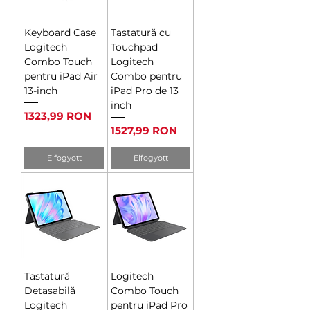
Keyboard Case
Tastatură cu
Logitech
Touchpad
Combo Touch
Logitech
pentru iPad Air
Combo pentru
13-inch
iPad Pro de 13
inch
Ár
1323,99 RON
Ár
1527,99 RON
Elfogyott
Elfogyott
Tastatură
Logitech
Detasabilă
Combo Touch
Logitech
pentru iPad Pro