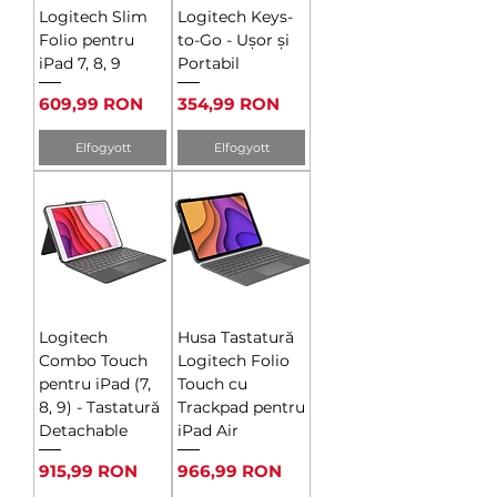
Logitech Slim
Logitech Keys-
Folio pentru
to-Go - Ușor și
iPad 7, 8, 9
Portabil
Ár
Ár
609,99 RON
354,99 RON
Elfogyott
Elfogyott
Logitech
Husa Tastatură
Combo Touch
Logitech Folio
pentru iPad (7,
Touch cu
8, 9) - Tastatură
Trackpad pentru
Detachable
iPad Air
Ár
Ár
915,99 RON
966,99 RON