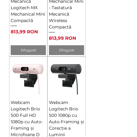
Mecanică
Mechanical Mini
Logitech MX
- Tastatură
Mechanical Mini
Mecanică
Compactă
Wireless
Compactă
Ár
813,99 RON
Ár
813,99 RON
Elfogyott
Elfogyott
Webcam
Webcam
Logitech Brio
Logitech Brio
500 Full HD
500 1080p cu
1080p cu Auto-
Auto-Framing și
Framing și
Corecție a
Microfoane D
Luminii