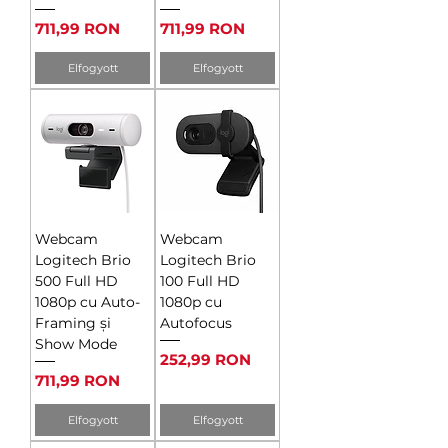
Ár
Ár
711,99 RON
711,99 RON
Elfogyott
Elfogyott
Webcam
Webcam
Logitech Brio
Logitech Brio
500 Full HD
100 Full HD
1080p cu Auto-
1080p cu
Framing și
Autofocus
Show Mode
Ár
252,99 RON
Ár
711,99 RON
Elfogyott
Elfogyott